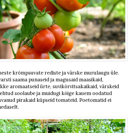
este krõmpsuvate rediste ja värske murulaugu üle.
 varsti saama punaseid ja magusaid maasikaid,
kke aromaatseid ürte, suvikõrvitsakaikaid, värskeid
 tehtud soolaube ja muidugi kõige kauem oodatud
svanud pirakaid küpseid tomateid. Poetomatid ei
hedaselt.