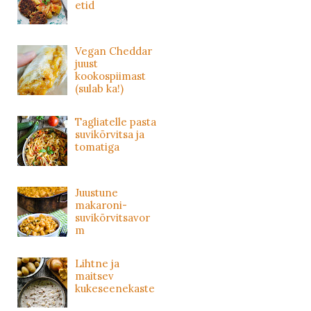
etid
Vegan Cheddar
juust
kookospiimast
(sulab ka!)
Tagliatelle pasta
suvikõrvitsa ja
tomatiga
Juustune
makaroni-
suvikõrvitsavor
m
Lihtne ja
maitsev
kukeseenekaste