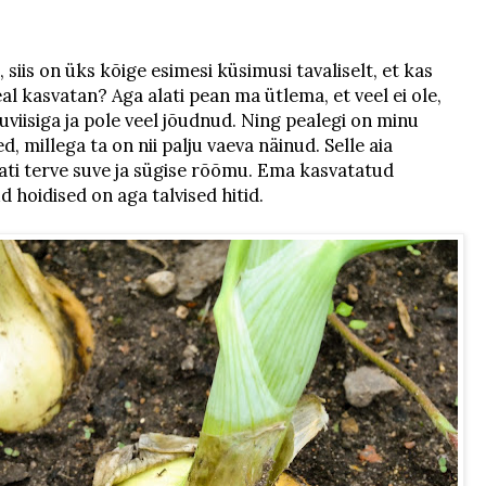
siis on üks kõige esimesi küsimusi tavaliselt, et kas
l kasvatan? Aga alati pean ma ütlema, et veel ei ole,
uviisiga ja pole veel jõudnud. Ning pealegi on minu
, millega ta on nii palju vaeva näinud. Selle aia
ati terve suve ja sügise rõõmu. Ema kasvatatud
d hoidised on aga talvised hitid.