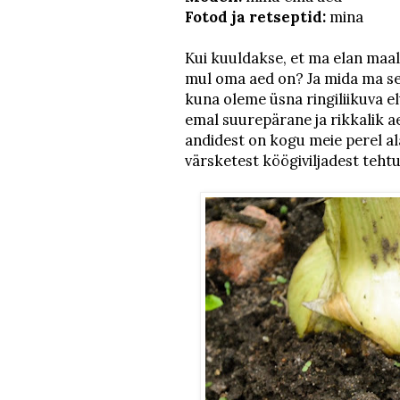
Fotod ja retseptid:
mina
Kui kuuldakse, et ma elan maal, 
mul oma aed on? Ja mida ma sea
kuna oleme üsna ringiliikuva el
emal suurepärane ja rikkalik aed
andidest on kogu meie perel al
värsketest köögiviljadest tehtu