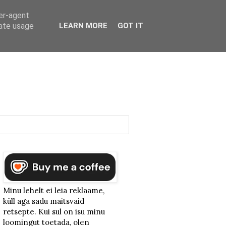
ser-agent
rate usage
LEARN MORE
GOT IT
Minu lehelt ei leia reklaame,
küll aga sadu maitsvaid
retsepte. Kui sul on isu minu
loomingut toetada, olen