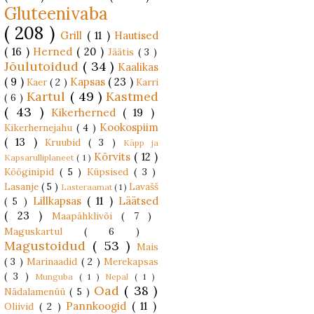
Gluteenivaba
( 208 )
Grill
( 11 )
Hautised
( 16 )
Herned
( 20 )
Jäätis
( 3 )
Jõulutoidud
( 34 )
Kaalikas
( 9 )
Kapsas
( 23 )
Kaer
( 2 )
Karri
Kartul
( 49 )
Kastmed
( 6 )
( 43 )
Kikerherned
( 19 )
Kookospiim
Kikerhernejahu
( 4 )
( 13 )
Kruubid
( 3 )
Käpp ja
Kõrvits
( 12 )
Kapsarulliplaneet
( 1 )
Kööginipid
( 5 )
Küpsised
( 3 )
Lasanje
( 5 )
Lavašš
Lasteraamat
( 1 )
Lillkapsas
( 11 )
Läätsed
( 5 )
( 23 )
Maapähklivõi
( 7 )
Maguskartul
( 6 )
Magustoidud
( 53 )
Mais
( 3 )
Marinaadid
( 2 )
Merekapsas
( 3 )
Munguba
( 1 )
Nepal
( 1 )
Oad
( 38 )
Nädalamenüü
( 5 )
Pannkoogid
( 11 )
Oliivid
( 2 )