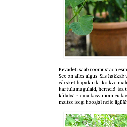
Kevadeti saab rõõmustada esim
See on alles algus. Siis hakkab
värsket hapukurki, kõikvõimali
kartulumugulaid, herneid, isa
külalist - oma kasvuhoones ka
maitse isegi hooajal neile ligilä