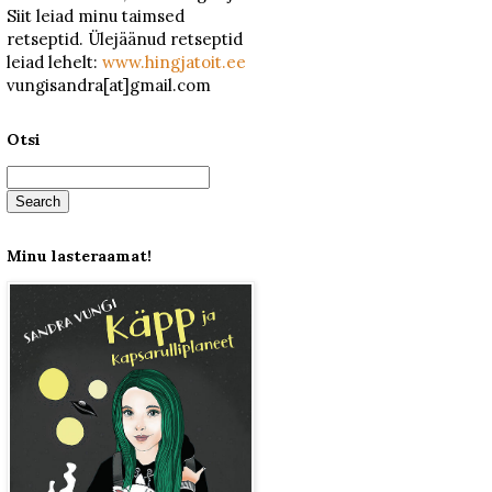
Siit leiad minu taimsed
retseptid. Ülejäänud retseptid
leiad lehelt:
www.hingjatoit.ee
vungisandra[at]gmail.com
Otsi
Minu lasteraamat!