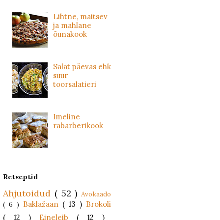
Lihtne, maitsev
ja mahlane
õunakook
Salat päevas ehk
suur
toorsalatieri
Imeline
rabarberikook
Retseptid
Ahjutoidud
( 52 )
Avokaado
Baklažaan
( 13 )
Brokoli
( 6 )
( 12 )
Eineleib
( 12 )