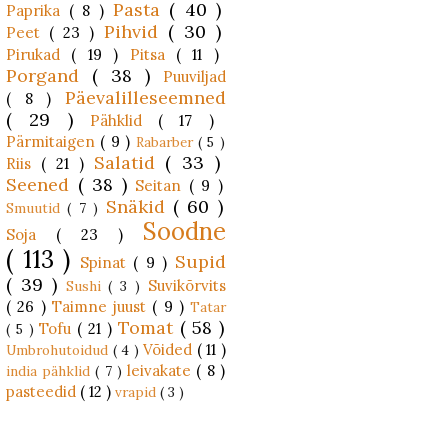
Pasta
( 40 )
Paprika
( 8 )
Pihvid
( 30 )
Peet
( 23 )
Pirukad
( 19 )
Pitsa
( 11 )
Porgand
( 38 )
Puuviljad
Päevalilleseemned
( 8 )
( 29 )
Pähklid
( 17 )
Pärmitaigen
( 9 )
Rabarber
( 5 )
Salatid
( 33 )
Riis
( 21 )
Seened
( 38 )
Seitan
( 9 )
Snäkid
( 60 )
Smuutid
( 7 )
Soodne
Soja
( 23 )
( 113 )
Supid
Spinat
( 9 )
( 39 )
Suvikõrvits
Sushi
( 3 )
( 26 )
Taimne juust
( 9 )
Tatar
Tomat
( 58 )
Tofu
( 21 )
( 5 )
Võided
( 11 )
Umbrohutoidud
( 4 )
leivakate
( 8 )
india pähklid
( 7 )
pasteedid
( 12 )
vrapid
( 3 )