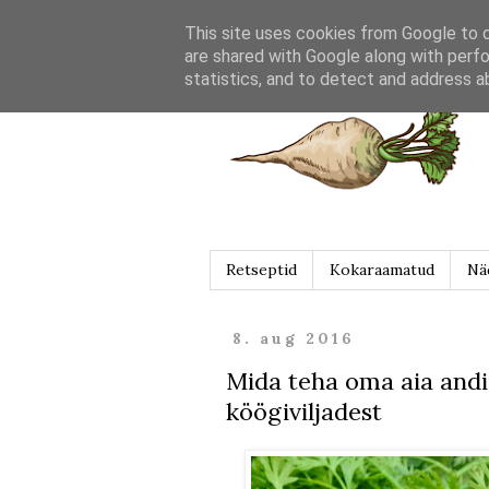
This site uses cookies from Google to de
are shared with Google along with perfo
statistics, and to detect and address a
Retseptid
Kokaraamatud
Nä
8. aug 2016
Mida teha oma aia andi
köögiviljadest