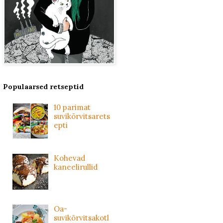
Populaarsed retseptid
10 parimat
suvikõrvitsarets
epti
Kohevad
kaneelirullid
Oa-
suvikõrvitsakotl