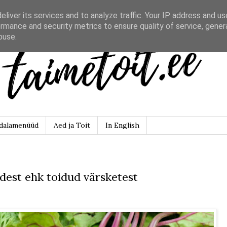
liver its services and to analyze traffic. Your IP address and u
rmance and security metrics to ensure quality of service, gene
buse.
dalamenüüd
Aed ja Toit
In English
dest ehk toidud värsketest