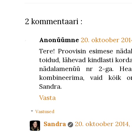
2 kommentaari :
Anonüümne
20. oktoober 2014,
Tere! Proovisin esimese näd
toidud, lähevad kindlasti korda
nädalamenüü nr 2-ga. Hea
kombineerima, vaid kõik o
Sandra.
Vasta
Vastused
Sandra
20. oktoober 2014, k