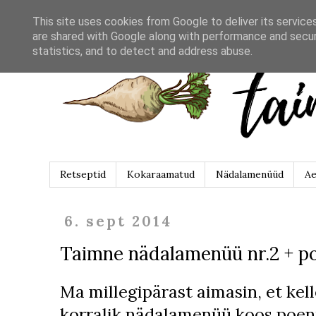
This site uses cookies from Google to deliver its service
are shared with Google along with performance and securi
statistics, and to detect and address abuse.
Retseptid
Kokaraamatud
Nädalamenüüd
Ae
6. sept 2014
Taimne nädalamenüü nr.2 + po
Ma millegipärast aimasin, et kell
korralik nädalamenüü koos poen