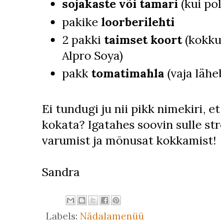
sojakaste või tamari
(kui po
pakike
loorberilehti
2 pakki
taimset koort
(kokku
Alpro Soya)
pakk
tomatimahla
(vaja lähe
Ei tundugi ju nii pikk nimekiri, e
kokata? Igatahes soovin sulle st
varumist ja mõnusat kokkamist!
Sandra
Labels:
Nädalamenüü