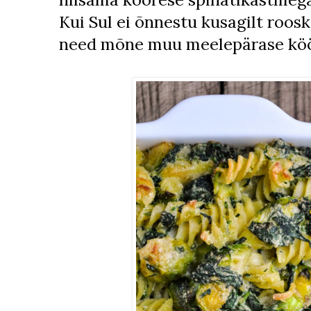
Kui Sul ei õnnestu kusagilt roos
need mõne muu meelepärase köög