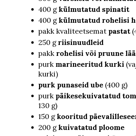
400 g
külmutatud spinatit
400 g
külmutatud rohelisi 
pakk kvaliteetsemat
pastat
(
250 g
riisinuudleid
pakk
rohelisi või pruune lää
purk
marineeritud kurki
(va
kurki)
purk punaseid ube
(400 g)
purk
päikesekuivatatud toma
130 g)
150 g
kooritud päevalillese
200 g
kuivatatud ploome