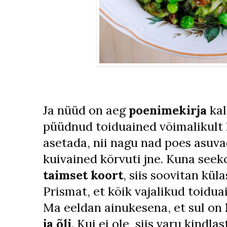
Ja nüüd on aeg
poenimekirja
kal
püüdnud toiduained võimalikult
asetada, nii nagu nad poes asuvad
kuivained kõrvuti jne. Kuna seeko
taimset koort
, siis soovitan kü
Prismat, et kõik vajalikud toidu
Ma eeldan ainukesena, et sul on
ja õli
. Kui ei ole, siis varu kindla