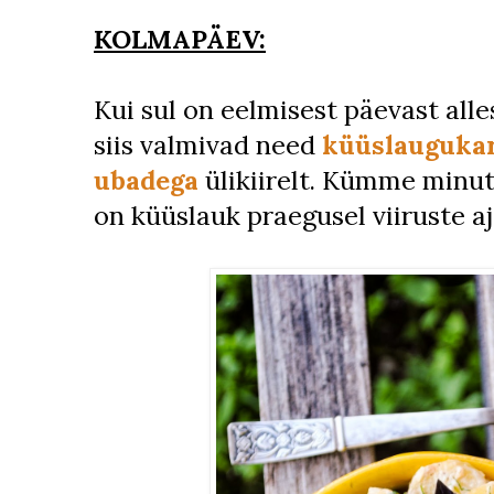
KOLMAPÄEV:
Kui sul on eelmisest päevast all
siis valmivad need
küüslaugukar
ubadega
ülikiirelt. Kümme minutit
on küüslauk praegusel viiruste aj