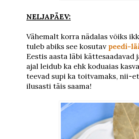
NELJAPÄEV:
Vähemalt korra nädalas võiks ikk
tuleb abiks see kosutav
peedi-lä
Eestis aasta läbi kättesaadavad 
ajal leidub ka ehk koduaias kasv
teevad supi ka toitvamaks, nii-et
ilusasti täis saama!