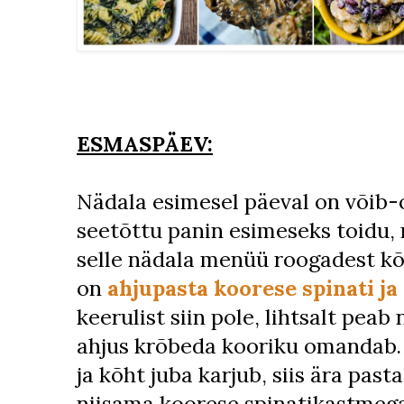
ESMASPÄEV:
Nädala esimesel päeval on võib-
seetõttu panin esimeseks toidu,
selle nädala menüü roogadest kõ
on
ahjupasta koorese spinati j
keerulist siin pole, lihtsalt peab
ahjus krõbeda kooriku omandab. K
ja kõht juba karjub, siis ära pasta
niisama koorese spinatikastmega