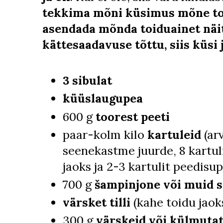
tekkima mõni küsimus mõne toi
asendada mõnda toiduainet näit
kättesaadavuse tõttu, siis küsi j
3 sibulat
küüslaugupea
600 g
toorest peeti
paar-kolm kilo
kartuleid
(ar
seenekastme juurde, 8 kartul
jaoks ja 2-3 kartulit peedisup
700 g
šampinjone või muid s
värsket tilli
(kahe toidu jaok
300 g
värskeid või külmuta