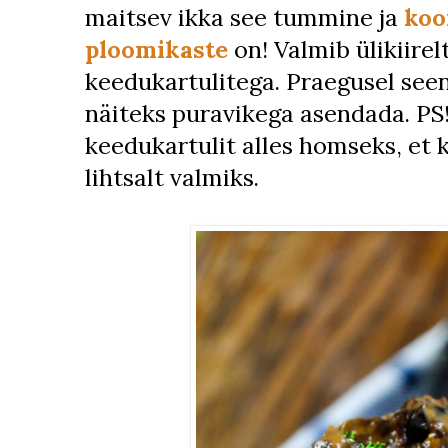
maitsev ikka see tummine ja
koo
ploomikaste
on! Valmib ülikiirel
keedukartulitega. Praegusel see
näiteks puravikega asendada. PS
keedukartulit alles homseks, et 
lihtsalt valmiks.