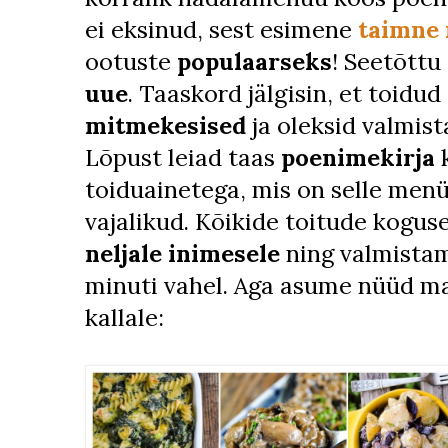
ei eksinud, sest esimene
taimne
ootuste
populaarseks
! Seetõttu
uue
. Taaskord jälgisin, et toidu
mitmekesised
ja oleksid valmis
Lõpust leiad taas
poenimekirja
k
toiduainetega, mis on selle men
vajalikud. Kõikide toitude kogu
neljale inimesele
ning valmista
minuti vahel. Aga asume nüüd m
kallale: