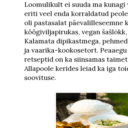
Loomulikult ei suuda ma kunagi 
eriti veel enda korraldatud peol
oli pastasalat päevalilleseemne 
köögiviljapirukas, vegan šašlõkk,
Kalamata dipikastmega, pehmed 
ja vaarika-kookosetort. Peaaegu
retseptid on ka siinsamas taimet
Allapoole kerides leiad ka iga toi
soovituse.