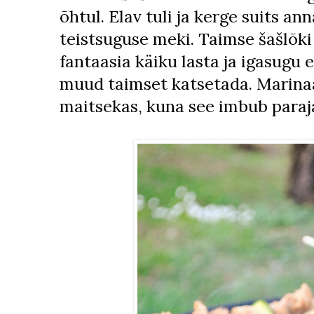
õhtul. Elav tuli ja kerge suits an
teistsuguse meki. Taimse šašlõki
fantaasia käiku lasta ja igasugu e
muud taimset katsetada. Marina
maitsekas, kuna see imbub paraja