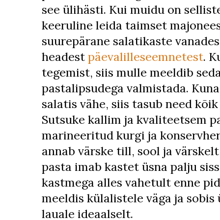
see ülihästi. Kui muidu on sellist
keeruline leida taimset majoneesi
suurepärane salatikaste vanades
headest
päevalilleseemnetest
. K
tegemist, siis mulle meeldib seda
pastalipsudega valmistada. Kuna 
salatis vähe, siis tasub need kõik
Sutsuke kallim ja kvaliteetsem p
marineeritud kurgi ja konservher
annab värske till, sool ja värske
pasta imab kastet üsna palju sisse
kastmega alles vahetult enne pid
meeldis külalistele väga ja sobis
lauale ideaalselt.