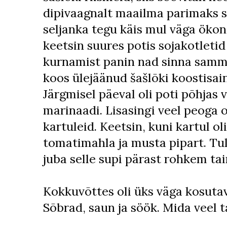
dipivaagnalt maailma parimaks se
seljanka tegu käis mul väga öko
keetsin suures potis sojakotleti
kurnamist panin nad sinna samma
koos ülejäänud šašlõki koostisai
Järgmisel päeval oli poti põhjas 
marinaadi. Lisasingi veel peoga ol
kartuleid. Keetsin, kuni kartul o
tomatimahla ja musta pipart. Tul
juba selle supi pärast rohkem tai
Kokkuvõttes oli üks väga kosutav
Sõbrad, saun ja söök. Mida veel 