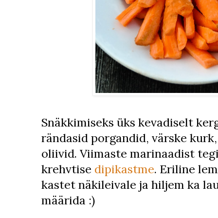
Snäkkimiseks üks kevadiselt kerg
rändasid porgandid, värske kurk,
oliivid. Viimaste marinaadist te
krehvtise
dipikastme
. Eriline le
kastet näkileivale ja hiljem ka la
määrida :)