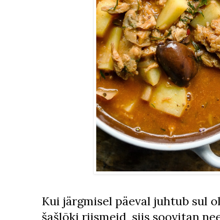
Kui järgmisel päeval juhtub sul 
šašlõki riismeid, siis soovitan ne