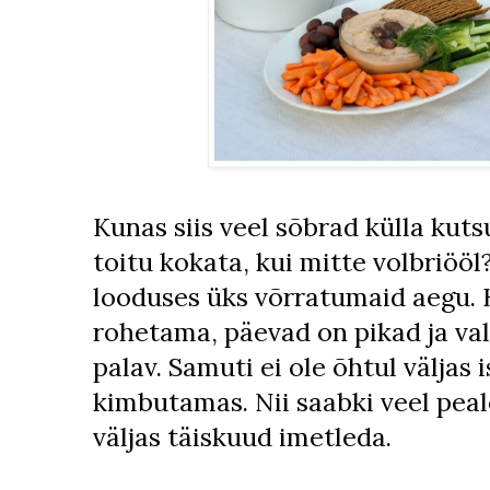
Kunas siis veel sõbrad külla kuts
toitu kokata, kui mitte volbriöö
looduses üks võrratumaid aegu. 
rohetama, päevad on pikad ja valg
palav. Samuti ei ole õhtul väljas 
kimbutamas. Nii saabki veel peal
väljas täiskuud imetleda.