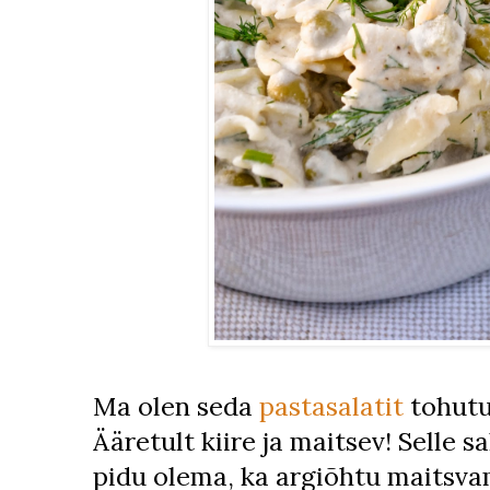
Ma olen seda
pastasalatit
tohutu
Ääretult kiire ja maitsev! Selle sa
pidu olema, ka argiõhtu maitsv