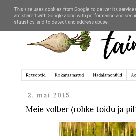
This site uses cookies from Google to deliver its service
are shared with Google along with performance and securi
statistics, and to detect and address abuse.
Retseptid
Kokaraamatud
Nädalamenüüd
Ae
2. mai 2015
Meie volber (rohke toidu ja pil