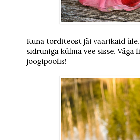
Kuna torditeost jäi vaarikaid üle
sidruniga külma vee sisse. Väga l
joogipoolis!