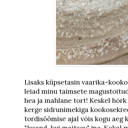
Lisaks küpsetasin vaarika-kookos
leiad minu taimsete magustoitud
hea ja mahlane tort! Keskel hõrk
kerge sidrunimekiga kookosekre
tordisöömise ajal võis kogu aeg k
"Issand, kui maitsev" jne. Kokal