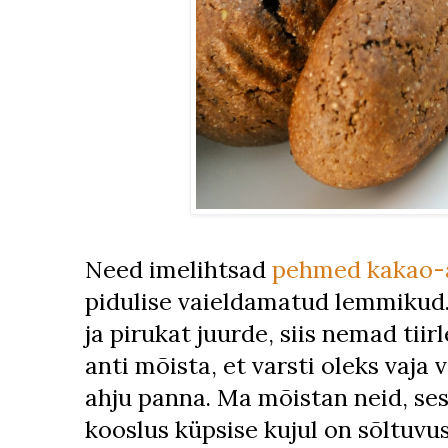
Need imelihtsad
pehmed kakao-a
pidulise vaieldamatud lemmikud. 
ja pirukat juurde, siis nemad tiir
anti mõista, et varsti oleks vaja 
ahju panna. Ma mõistan neid, ses
kooslus küpsise kujul on sõltuvus