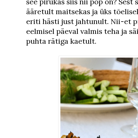
see pirukas siis nii pop on? Sest 
ääretult maitsekas ja üks tõelis
eriti hästi just jahtunult. Nii-et 
eelmisel päeval valmis teha ja sä
puhta rätiga kaetult.