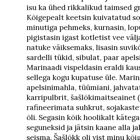
isu ka ühed rikkalikud taimsed g
Kõigepealt keetsin kuivatatud s
minutiga pehmeks, kurnasin, lop
pigistasin igast kotletist vee välj
natuke väiksemaks, lisasin suvik
sardelli tükid, sibulat, paar apel
Marinaadi vispeldasin eraldi kaus
sellega kogu kupatuse üle. Marin
apelsinimahla, tüümiani, jahvata
karripulbrit, šašlõkimaitseainet (
rafineerimata suhkrut, sojakastet
õli. Segasin kõik hoolikalt kätega
seguneksid ja jätsin kaane alla j
seisma. Šašlõkk oli vist minu kõ