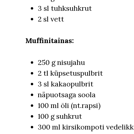
3 sl tuhksuhkrut
2 sl vett
Muffinitainas:
250 g nisujahu
2 tl küpsetuspulbrit
3 sl kakaopulbrit
näpuotsaga soola
100 ml õli (nt.rapsi)
100 g suhkrut
300 ml kirsikompoti vedelik