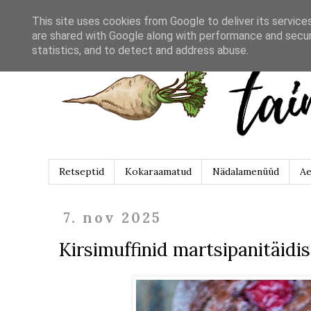
This site uses cookies from Google to deliver its service
are shared with Google along with performance and securi
statistics, and to detect and address abuse.
Retseptid
Kokaraamatud
Nädalamenüüd
Ae
7. nov 2025
Kirsimuffinid martsipanitäidi