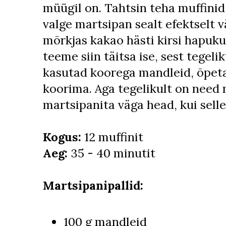
müügil on. Tahtsin teha muffinid
valge martsipan sealt efektselt vä
mõrkjas kakao hästi kirsi hapuk
teeme siin täitsa ise, sest tegeli
kasutad koorega mandleid, õpetan
koorima. Aga tegelikult on need 
martsipanita väga head, kui selleg
Kogus:
12 muffinit
Aeg:
35 - 40 minutit
Martsipanipallid:
100 g mandleid