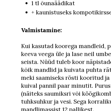
1 tl õunaäädikat
+ kaunistuseks kompotikirss
Valmistamine:
Kui kasutad koorega mandleid, p
keeva veega üle ja lase neil umb
seista. Nüüd tuleb koor näpistade
kõik mandlid ja kuivata puhta r
meki saamiseks rösti kooritud j
kuival pannil paar minutit. Puru
(näiteks saumiksri või köögikomba
tuhksuhkur ja vesi. Sega korralik
mandlimassist 12 pallikest.