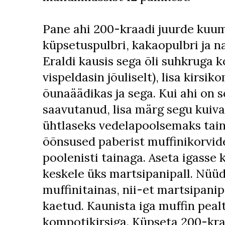
Pane ahi 200-kraadi juurde kuu
küpsetuspulbri, kakaopulbri ja n
Eraldi kausis sega õli suhkruga k
vispeldasin jõuliselt), lisa kirsik
õunaäädikas ja sega. Kui ahi on 
saavutanud, lisa märg segu kuival
ühtlaseks vedelapoolsemaks tain
õõnsused paberist muffinikorvid
poolenisti tainaga. Aseta igasse 
keskele üks martsipanipall. Nüüd
muffinitainas, nii-et martsipanipa
kaetud. Kaunista iga muffin peal
kompotikirsiga. Küpseta 200-kra