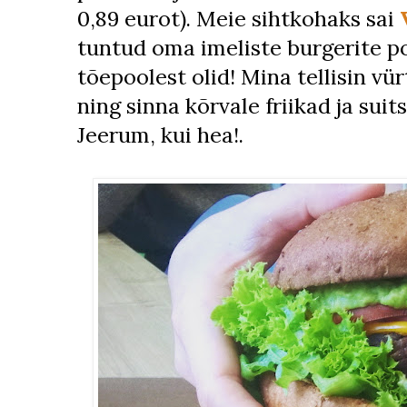
0,89 eurot). Meie sihtkohaks sai
tuntud oma imeliste burgerite po
tõepoolest olid! Mina tellisin vü
ning sinna kõrvale friikad ja sui
Jeerum, kui hea!.