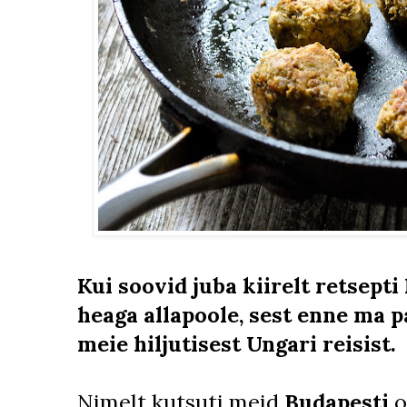
Kui soovid juba kiirelt retsepti 
heaga allapoole, sest enne ma p
meie hiljutisest Ungari reisist.
Nimelt kutsuti meid
Budapesti
o