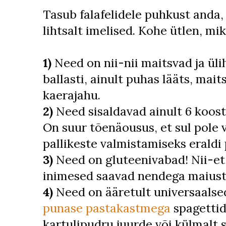
Tasub falafelidele puhkust anda, 
lihtsalt imelised. Kohe ütlen, mik
1)
Need on nii-nii maitsvad ja üli
ballasti, ainult puhas lääts, mait
kaerajahu.
2)
Need sisaldavad ainult 6 koosti
On suur tõenäousus, et sul pole 
pallikeste valmistamiseks eraldi
3)
Need on gluteenivabad! Nii-et 
inimesed saavad nendega maiust
4)
Need on ääretult universaalsed,
punase pastakastmega
spagettid
kartulipudru juurde või külmalt 