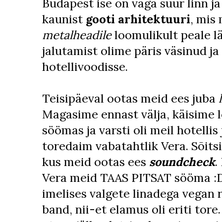
Budapest ise on väga suur linn ja 
kaunist
gooti arhitektuuri
, mis
metalheadile
loomulikult peale lä
jalutamist olime päris väsinud j
hotellivoodisse.
Teisipäeval ootas meid ees juba
Magasime ennast välja, käisime lo
söömas ja varsti oli meil hotellis
toredaim vabatahtlik Vera. Sõits
kus meid ootas ees
soundcheck
.
Vera meid TAAS PITSAT sööma :D 
imelises valgete linadega vegan 
band, nii-et elamus oli eriti tore