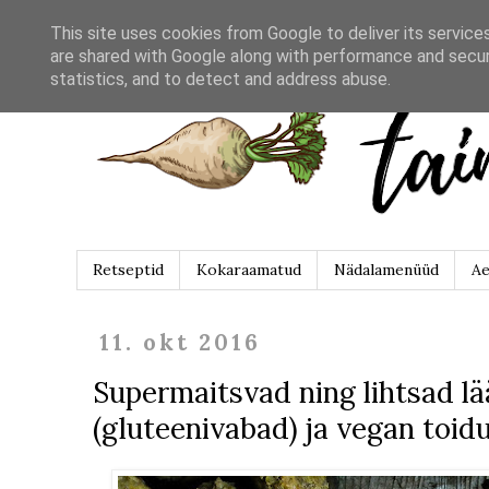
This site uses cookies from Google to deliver its service
are shared with Google along with performance and securi
statistics, and to detect and address abuse.
Retseptid
Kokaraamatud
Nädalamenüüd
Ae
11. okt 2016
Supermaitsvad ning lihtsad lä
(gluteenivabad) ja vegan toid