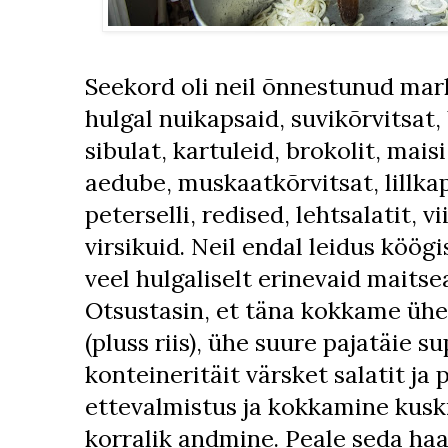
Seekord oli neil õnnestunud mar
hulgal nuikapsaid, suvikõrvitsat,
sibulat, kartuleid, brokolit, mais
aedube, muskaatkõrvitsat, lillkap
peterselli, redised, lehtsalatit, 
virsikuid. Neil endal leidus köö
veel hulgaliselt erinevaid maits
Otsustasin, et täna kokkame ühe 
(pluss riis), ühe suure pajatäie s
konteineritäit värsket salatit ja 
ettevalmistus ja kokkamine kuskil
korralik andmine. Peale seda haa