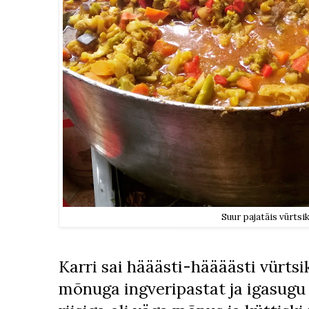
Suur pajatäis vürtsik
Karri sai hääästi-häääästi vürtsi
mõnuga ingveripastat ja igasugu