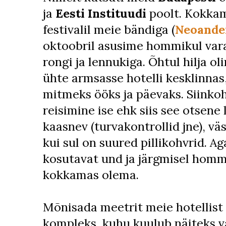
ja
Eesti Instituudi
poolt. Kokkam
festivalil meie bändiga (
Neoande
oktoobril asusime hommikul vara
rongi ja lennukiga. Õhtul hilja o
ühte armsasse hotelli kesklinnas
mitmeks ööks ja päevaks. Siinko
reisimine ise ehk siis see otsene 
kaasnev (turvakontrollid jne), väs
kui sul on suured pillikohvrid. 
kosutavat und ja järgmisel hommi
kokkamas olema.
Mõnisada meetrit meie hotellist
kompleks, kuhu kuulub näiteks v