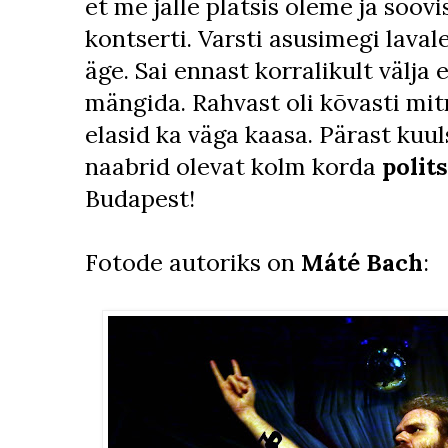
et me jälle platsis oleme ja soov
kontserti. Varsti asusimegi lava
äge. Sai ennast korralikult välja 
mängida. Rahvast oli kõvasti mit
elasid ka väga kaasa. Pärast kuul
naabrid olevat kolm korda
polits
Budapest!
Fotode autoriks on
Máté Bach
: