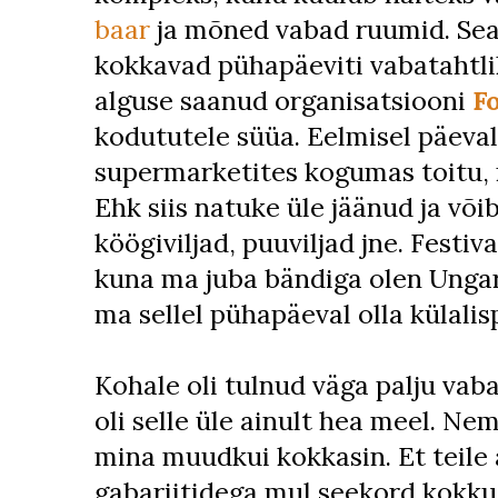
baar
ja mõned vabad ruumid. Sea
kokkavad pühapäeviti vabatahtl
alguse saanud organisatsiooni
F
kodututele süüa. Eelmisel päeva
supermarketites kogumas toitu, 
Ehk siis natuke üle jäänud ja võ
köögiviljad, puuviljad jne. Festival
kuna ma juba bändiga olen Ungari
ma sellel pühapäeval olla külali
Kohale oli tulnud väga palju vaba
oli selle üle ainult hea meel. N
mina muudkui kokkasin. Et teile 
gabariitidega mul seekord kokku 