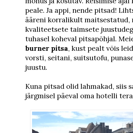
mõnus ja kosutav. Reisimise ajal 
peale. Ja appi, nende pitsad! Lih
ääreni korralikult maitsestatud, 
kvaliteetsete taimsete juustudega
tuhasel koheval pitsapõhjal. Me
burner pitsa
, kust pealt võis l
vorsti, seitani, suitsutofu, punas
juustu.
Kuna pitsad olid lahmakad, siis 
järgmisel päeval oma hotelli teras