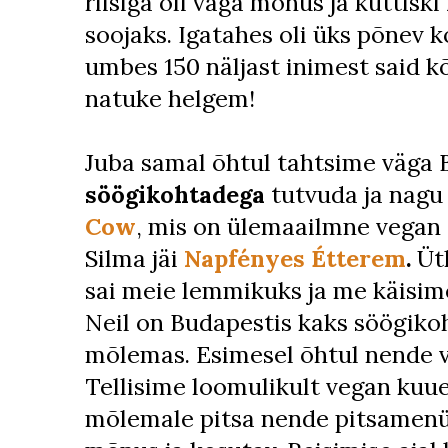
riisiga oli väga mõnus ja küttisk
soojaks. Igatahes oli üks põnev 
umbes 150 näljast inimest said kõ
natuke helgem!
Juba samal õhtul tahtsime väga
söögikohtadega
tutvuda ja nagu 
Cow
, mis on ülemaailmne vegan
Silma jäi
Napfényes Étterem
.
Üt
sai meie lemmikuks ja me käisim
Neil on Budapestis kaks söögiko
mõlemas. Esimesel õhtul nende v
Tellisime loomulikult vegan kuues
mõlemale pitsa nende pitsamen