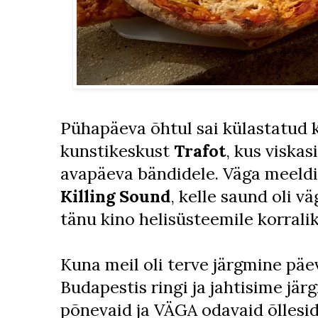
Pühapäeva õhtul sai külastatud 
kunstikeskust
Trafot
, kus viska
avapäeva bändidele. Väga meeld
Killing Sound
, kelle saund oli 
tänu kino helisüsteemile korralik
Kuna meil oli terve järgmine päev
Budapestis ringi ja jahtisime jär
põnevaid ja VÄGA odavaid õllesid 