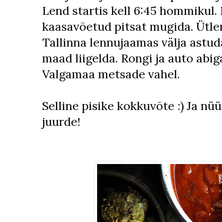
Lend startis kell 6:45 hommikul
kaasavõetud pitsat mugida. Ütlen 
Tallinna lennujaamas välja astu
maad liigelda. Rongi ja auto abi
Valgamaa metsade vahel.
Selline pisike kokkuvõte :) Ja nüü
juurde!