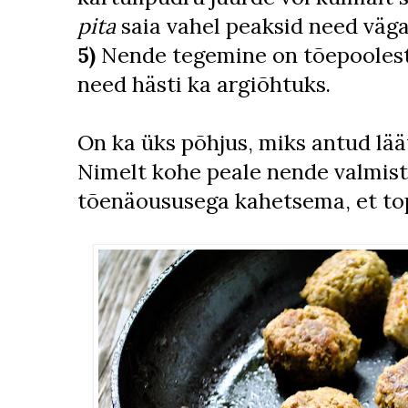
pita
saia vahel peaksid need väg
5)
Nende tegemine on tõepoolest 
need hästi ka argiõhtuks.
On ka üks põhjus, miks antud läät
Nimelt kohe peale nende valmis
tõenäoususega kahetsema, et top