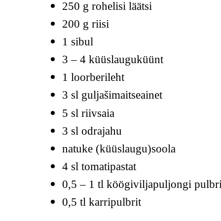
250 g rohelisi läätsi
200 g riisi
1 sibul
3 – 4 küüslauguküünt
1 loorberileht
3 sl guljašimaitseainet
5 sl riivsaia
3 sl odrajahu
natuke (küüslaugu)soola
4 sl tomatipastat
0,5 – 1 tl köögiviljapuljongi pulbri
0,5 tl karripulbrit