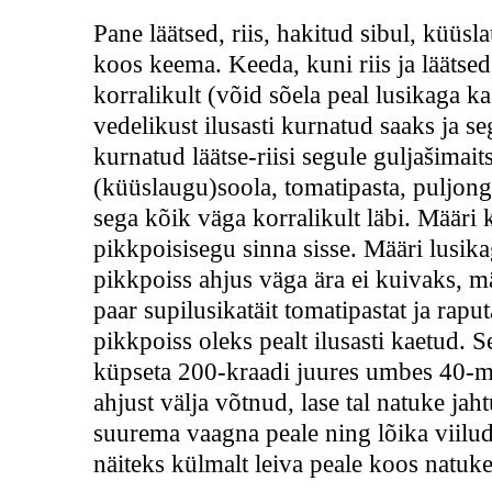
Pane läätsed, riis, hakitud sibul, küüs
koos keema. Keeda, kuni riis ja läätse
korralikult (võid sõela peal lusikaga k
vedelikust ilusasti kurnatud saaks ja se
kurnatud läätse-riisi segule guljašimait
(küüslaugu)soola, tomatipasta, puljong
sega kõik väga korralikult läbi. Määri
pikkpoisisegu sinna sisse. Määri lusikag
pikkpoiss ahjus väga ära ei kuivaks, mä
paar supilusikatäit tomatipastat ja raputa
pikkpoiss oleks pealt ilusasti kaetud. 
küpseta 200-kraadi juures umbes 40-mi
ahjust välja võtnud, lase tal natuke ja
suurema vaagna peale ning lõika viilud
näiteks külmalt leiva peale koos natuk