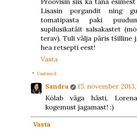
Proovisin siis ka täna esimes
Lisasin porgandit ning gul
tomatipasta paki puudum
supilusikatäit salsakastet (m
terav). Tuli välja päris tšilline
hea retsepti eest!
Vasta
Vastused
Sandra
15. november 2013, 
Kõlab väga hästi, Lorena
kogemust jagamast! :)
Vasta