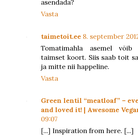
asendada?
Vasta
taimetoit.ee
8. september 2012,
Tomatimahla asemel võib 
taimset koort. Siis saab toi
ja mitte nii happeline.
Vasta
Green lentil “meatloaf” – ev
and loved it! | Awesome Vega
09:07
[...] Inspiration from here. [...]