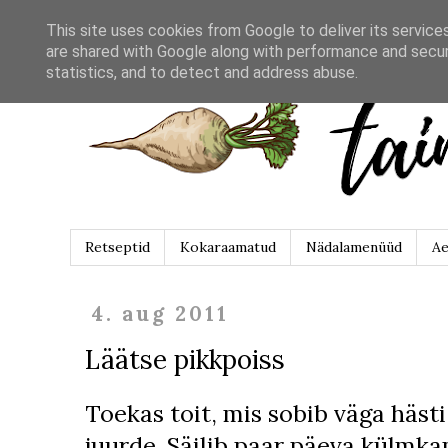
This site uses cookies from Google to deliver its service
are shared with Google along with performance and securi
statistics, and to detect and address abuse.
Retseptid
Kokaraamatud
Nädalamenüüd
Ae
4. aug 2011
Läätse pikkpoiss
Toekas toit, mis sobib väga hästi
juurde. Säilib paar päeva külmka