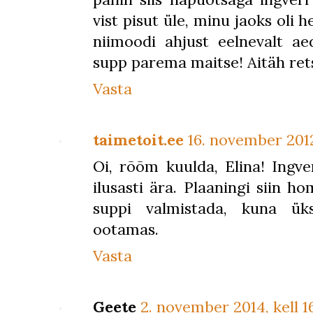
vist pisut üle, minu jaoks oli h
niimoodi ahjust eelnevalt aed
supp parema maitse! Aitäh rets
Vasta
taimetoit.ee
16. november 2012
Oi, rõõm kuulda, Elina! Ingve
ilusasti ära. Plaaningi siin
suppi valmistada, kuna ük
ootamas.
Vasta
Geete
2. november 2014, kell 1