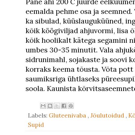
Pane ahi 200 C juurde eelkuumen
eemalda pehme osa ja seemned. T
ka sibulad, küüslauguküüned, in
kõik köögiviljad ahjuvormi, lisa õ
kõik hoolikalt kätega segamini n
umbes 30-35 minutit. Vala ahjuköö
sidrunimahl, sojakaste ja soovi k
korraks keema tõusta. Võta pott 
saumiksriga ühtlaseks püreesupik
soola. Kaunista kõrvitsaseemnet
Labels:
Gluteenivaba
,
Jõulutoidud
,
Kõ
Supid