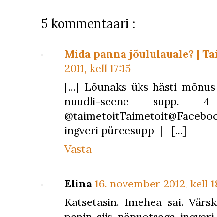
5 kommentaari :
Mida panna jõululauale? | Ta
2011, kell 17:15
[...] Lõunaks üks hästi mõnu
nuudli-seene supp.
@taimetoitTaimetoit@
ingveri püreesupp | [...]
Vasta
Elina
16. november 2012, kell 1
Katsetasin. Imehea sai. Värsk
panin siis näpuotsaga ingveri