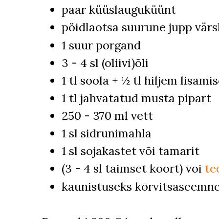
paar küüslauguküünt
pöidlaotsa suurune jupp värs
1 suur porgand
3 - 4 sl (oliivi)õli
1 tl soola + ½ tl hiljem lisami
1 tl jahvatatud musta pipart
250 - 370 ml vett
1 sl sidrunimahla
1 sl sojakastet või tamarit
(3 - 4 sl taimset koort) või
te
kaunistuseks kõrvitsaseemn