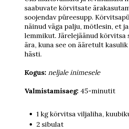
saabuvate kõrvitsate ärakasuta
soojendav püreesupp. Kõrvitsapü
näinud väga palju, mõtlesin, et j
lemmikut. Järelejäänud kõrvitsa s
ära, kuna see on ääretult kasuli
hästi.
Kogus:
neljale inimesele
Valmistamisaeg:
45-minutit
1 kg kõrvitsa viljaliha, kuubi
2 sibulat