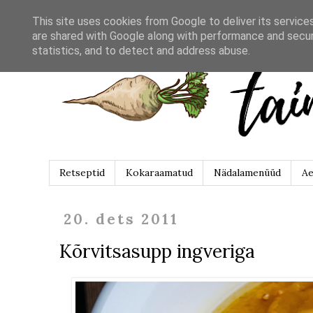
This site uses cookies from Google to deliver its service
are shared with Google along with performance and securi
statistics, and to detect and address abuse.
Retseptid
Kokaraamatud
Nädalamenüüd
Ae
20. dets 2011
Kõrvitsasupp ingveriga