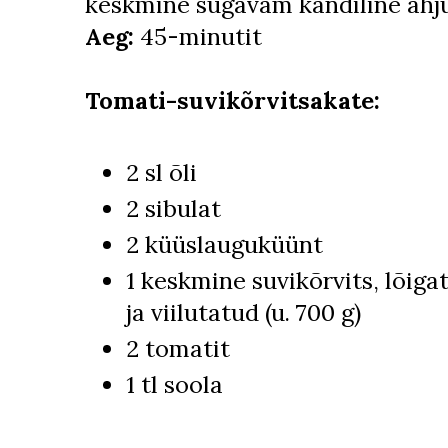
keskmine sügavam kandiline ahju
Aeg:
45-minutit
Tomati-suvikõrvitsakate:
2 sl õli
2 sibulat
2 küüslauguküünt
1 keskmine suvikõrvits, lõiga
ja viilutatud (u. 700 g)
2 tomatit
1 tl soola