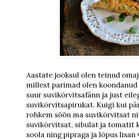
Aastate jooksul olen teinud omaj
millest parimad olen koondanu
suur suvikõrvitsafänn ja just eile
suvikõrvitsapirukat. Kuigi kui päri
rohkem söön ma suvikõrvitsat nii
suvikõrvitsat, sibulat ja tomatit
soola ning pipraga ja lõpus lisa