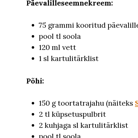
Päevalilleseemnekreem:
75 grammi kooritud päevalil
pool tl soola
120 ml vett
1 sl kartulitärklist
Põhi:
150 g toortatrajahu (näiteks
2 tl küpsetuspulbrit
2 kuhjaga sl kartulitärklist
pool tl soola