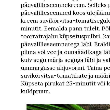
päevalilleseemnekreem. Selleks 
päevalilleseemned koos ülejäänu
kreem suvikõrvitsa-tomatisegul
minutit. Eemalda pann tulelt. Põ
toortatrajahu küpsetuspulbri, kar
päevalilleseemnetega läbi. Eraldi
piima või vee ja õunaäädikaga lä
kuiv segu märja seguga läbi ja va
ümmargusse ahjuvormi. Taina pe
suvikõrvitsa-tomatikate ja määri 
Küpseta pirukat 25-minutit või k
kuldpruun.