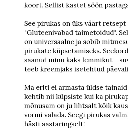
koort. Sellist kastet söön pastaga
See pirukas on üks väärt retsep
"Gluteenivabad taimetoidud". Sel
on universaalne ja sobib mitmes
pirukate küpsetamiseks. Seekord
saanud minu kaks lemmikut - suv
teeb kreemjaks isetehtud päeva
Ma eriti ei armasta üldse tainaid
kehtib nii küpsiste kui ka piruka
mõnusam on ju lihtsalt kõik kaus
vormi valada. Seegi pirukas valmi
hästi aastaringselt!