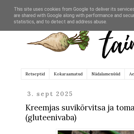
This site uses cookies from Google to deliver its service
are shared with Google along with performance and securi
statistics, and to detect and address abuse.
Retseptid
Kokaraamatud
Nädalamenüüd
Ae
3. sept 2025
Kreemjas suvikõrvitsa ja toma
(gluteenivaba)