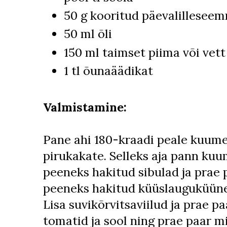
50 g kooritud päevalilleseem
50 ml õli
150 ml taimset piima või vett
1 tl õunaäädikat
Valmistamine:
Pane ahi 180-kraadi peale kuum
pirukakate. Selleks aja pann kuum
peeneks hakitud sibulad ja prae 
peeneks hakitud küüslauguküüned
Lisa suvikõrvitsaviilud ja prae pa
tomatid ja sool ning prae paar mi