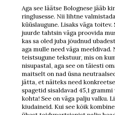
Aga see läätse Bolognese jääb ki
ringlusesse. Nii lihtne valmistada
küüslaugune. Lisaks väga toitev.
juurde tahtsin väga proovida mus
kas sa oled juba jõudnud ubadest
aga mulle need väga meeldivad. N
teistsugune tekstuur, mis on kum
nisupastal, aga see on täiesti o
maitselt on nad üsna neutraalse
jätta, et näiteks need konkreets
spagetid sisaldavad 45,1 grammi
kohta! See on väga palju valku. L
kiudaineid. Kui see kõik kombine
ühest toiduportsjonist palju hea