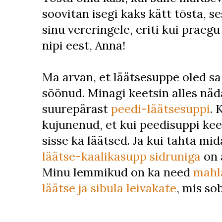
soovitan isegi kaks kätt tõsta, s
sinu vereringele, eriti kui praegu
nipi eest, Anna!
Ma arvan, et läätsesuppe oled sa
söönud. Minagi keetsin alles nä
suurepärast
peedi-läätsesuppi
. 
kujunenud, et kui peedisuppi kee
sisse ka läätsed. Ja kui tahta mida
läätse-kaalikasupp sidruniga
on 
Minu lemmikud on ka need
mahla
läätse ja sibula leivakate
, mis so