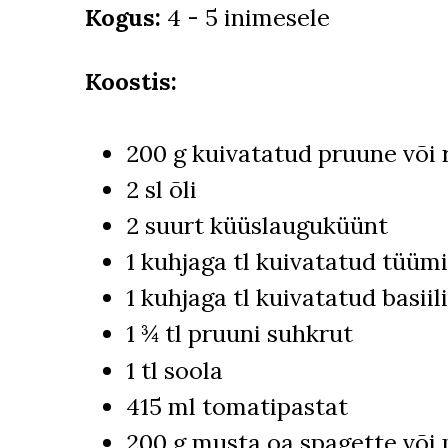
Kogus:
4 - 5 inimesele
Koostis:
200 g kuivatatud pruune või r
2 sl õli
2 suurt küüslauguküünt
1 kuhjaga tl kuivatatud tüüm
1 kuhjaga tl kuivatatud basiil
1 ¾ tl pruuni suhkrut
1 tl soola
415 ml tomatipastat
200 g musta oa spagette või