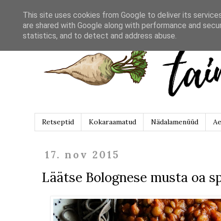
This site uses cookies from Google to deliver its service
are shared with Google along with performance and securi
statistics, and to detect and address abuse.
Retseptid
Kokaraamatud
Nädalamenüüd
Ae
17. nov 2015
Läätse Bolognese musta oa s