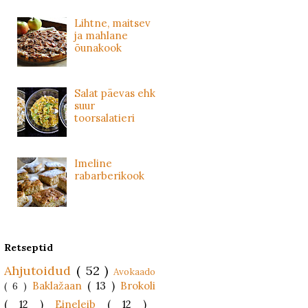
Lihtne, maitsev
ja mahlane
õunakook
Salat päevas ehk
suur
toorsalatieri
Imeline
rabarberikook
Retseptid
Ahjutoidud
( 52 )
Avokaado
Baklažaan
( 13 )
Brokoli
( 6 )
( 12 )
Eineleib
( 12 )