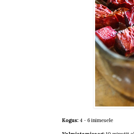
Kogus:
4 - 6 inimesele
Valmistamisaeg:
10 minutit ak