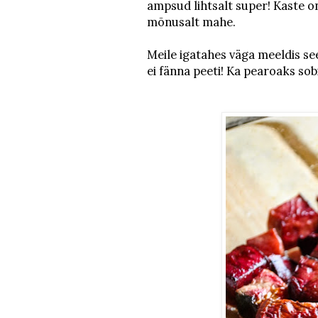
ampsud lihtsalt super! Kaste on
mõnusalt mahe.
Meile igatahes väga meeldis see
ei fänna peeti! Ka pearoaks sobi