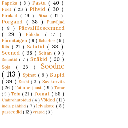
Pasta
( 40 )
Paprika
( 8 )
Pihvid
( 30 )
Peet
( 23 )
Pirukad
( 19 )
Pitsa
( 11 )
Porgand
( 38 )
Puuviljad
Päevalilleseemned
( 8 )
( 29 )
Pähklid
( 17 )
Pärmitaigen
( 9 )
Rabarber
( 5 )
Salatid
( 33 )
Riis
( 21 )
Seened
( 38 )
Seitan
( 9 )
Snäkid
( 60 )
Smuutid
( 7 )
Soodne
Soja
( 23 )
( 113 )
Supid
Spinat
( 9 )
( 39 )
Suvikõrvits
Sushi
( 3 )
( 26 )
Taimne juust
( 9 )
Tatar
Tomat
( 58 )
Tofu
( 21 )
( 5 )
Võided
( 11 )
Umbrohutoidud
( 4 )
leivakate
( 8 )
india pähklid
( 7 )
pasteedid
( 12 )
vrapid
( 3 )