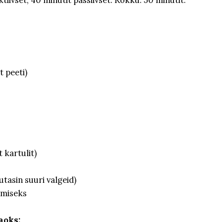
 peeti)
 kartulit)
tasin suuri valgeid)
rimiseks
aoks: