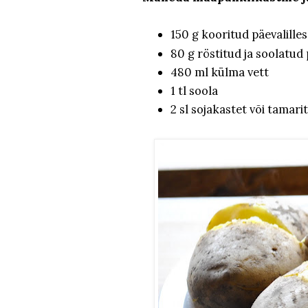
150 g kooritud päevalill
80 g röstitud ja soolatud
480 ml külma vett
1 tl soola
2 sl sojakastet või tamari