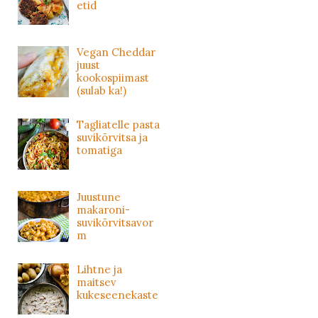
etid
Vegan Cheddar
juust
kookospiimast
(sulab ka!)
Tagliatelle pasta
suvikõrvitsa ja
tomatiga
Juustune
makaroni-
suvikõrvitsavor
m
Lihtne ja
maitsev
kukeseenekaste