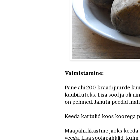
Valmistamine:
Pane ahi 200 kraadi juurde ku
kuubikuteks. Lisa sool ja õli ni
on pehmed. Jahuta peedid mah
Keeda kartulid koos koorega p
Maapähklikastme jaoks keeda p
veega. Lisa soolapähklid, külm 