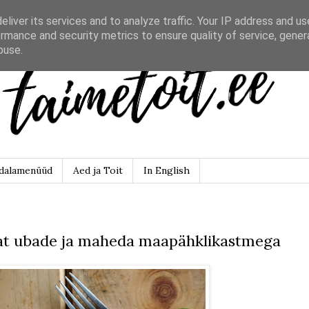
liver its services and to analyze traffic. Your IP address and u
rmance and security metrics to ensure quality of service, gene
buse.
dalamenüüd
Aed ja Toit
In English
alat ubade ja maheda maapähklikastmega