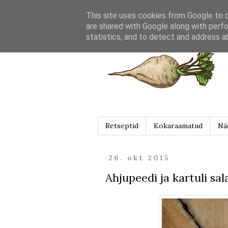
This site uses cookies from Google to de
are shared with Google along with perfo
statistics, and to detect and address a
Retseptid
Kokaraamatud
Nä
26. okt 2015
Ahjupeedi ja kartuli s