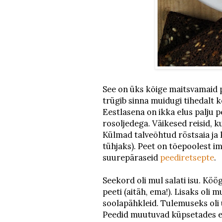
See on üks kõige maitsvamaid 
trügib sinna muidugi tihedalt k
Eestlasena on ikka elus palju 
rosoljedega. Väikesed reisid, k
Külmad talveõhtud röstsaia ja 
tühjaks). Peet on tõepoolest im
suurepäraseid
peediretsepte
.
Seekord oli mul salati isu. Kö
peeti (aitäh, ema!). Lisaks oli 
soolapähkleid. Tulemuseks oli 
Peedid muutuvad küpsetades eri