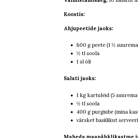
Koostis:
Ahjupeetide jaoks:
800 g peete (1 ½ suuremat
½ tl soola
1 sl õli
Salati jaoks:
1 kg kartuleid (5 suuremat
½ tl soola
400 g purgiube (mina kasu
värsket basiilikut servee
Maheda maapähklikastme j