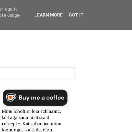
ser-agent
rate usage
LEARN MORE
GOT IT
Minu lehelt ei leia reklaame,
küll aga sadu maitsvaid
retsepte. Kui sul on isu minu
loomingut toetada, olen