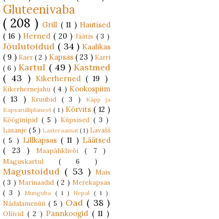
Gluteenivaba
( 208 )
Grill
( 11 )
Hautised
( 16 )
Herned
( 20 )
Jäätis
( 3 )
Jõulutoidud
( 34 )
Kaalikas
( 9 )
Kapsas
( 23 )
Kaer
( 2 )
Karri
Kartul
( 49 )
Kastmed
( 6 )
( 43 )
Kikerherned
( 19 )
Kookospiim
Kikerhernejahu
( 4 )
( 13 )
Kruubid
( 3 )
Käpp ja
Kõrvits
( 12 )
Kapsarulliplaneet
( 1 )
Kööginipid
( 5 )
Küpsised
( 3 )
Lasanje
( 5 )
Lavašš
Lasteraamat
( 1 )
Lillkapsas
( 11 )
Läätsed
( 5 )
( 23 )
Maapähklivõi
( 7 )
Maguskartul
( 6 )
Magustoidud
( 53 )
Mais
( 3 )
Marinaadid
( 2 )
Merekapsas
( 3 )
Munguba
( 1 )
Nepal
( 1 )
Oad
( 38 )
Nädalamenüü
( 5 )
Pannkoogid
( 11 )
Oliivid
( 2 )