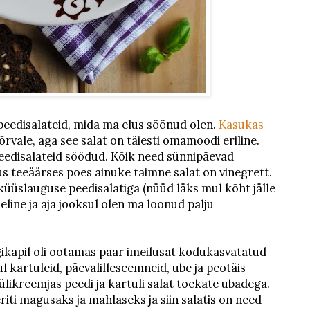
peedisalateid, mida ma elus söönud olen.
Kasukas
õrvale, aga see salat on täiesti omamoodi eriline.
peedisalateid söödud. Kõik need sünnipäevad
us teeäärses poes ainuke taimne salat on vinegrett.
küüslauguse peedisalatiga (nüüd läks mul kõht jälle
eline ja aja jooksul olen ma loonud palju
ögikapil oli ootamas paar imeilusat kodukasvatatud
mul kartuleid, päevalilleseemneid, ube ja peotäis
ülikreemjas peedi ja kartuli salat toekate ubadega.
ti magusaks ja mahlaseks ja siin salatis on need