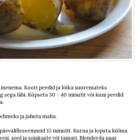
umenema. Koori peedid ja lõika suuremateks
ng sega läbi. Küpseta 30 - 40 minutit või kuni peedid
a.
ehmeks ja jahuta maha.
äevalilleseemneid 15 minutit. Kurna ja loputa külma
vesi, sool ja sojakaste või tamari. Blenderda paar