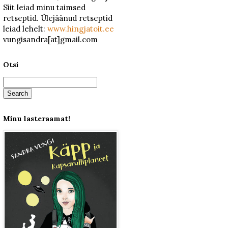
Siit leiad minu taimsed
retseptid. Ülejäänud retseptid
leiad lehelt:
www.hingjatoit.ee
vungisandra[at]gmail.com
Otsi
Minu lasteraamat!