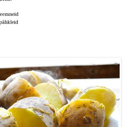
eseemneid
 pähkleid
t