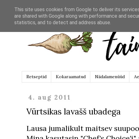
This site uses cookies from Google to deliver its service
are shared with Google along with performance and securi
statistics, and to detect and address abuse.
Retseptid
Kokaraamatud
Nädalamenüüd
Ae
4. aug 2011
Vürtsikas lavašš ubadega
Lausa jumalikult maitsev suupool
Mina kasutasin "Chef's Choice'i" 