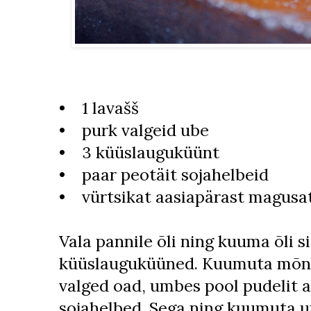
• 1 lavašš
• purk valgeid ube
• 3 küüslauguküünt
• paar peotäit sojahelbeid
• vürtsikat aasiapärast magusat 
Vala pannile õli ning kuuma õli s
küüslauguküüned. Kuumuta mõne
valged oad, umbes pool pudelit a
sojahelbed. Sega ning kuumuta u