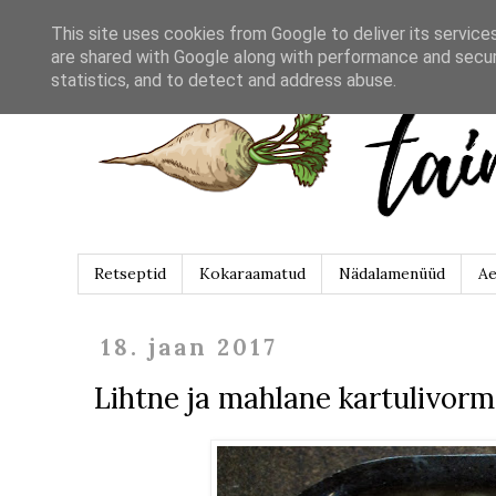
This site uses cookies from Google to deliver its service
are shared with Google along with performance and securi
statistics, and to detect and address abuse.
Retseptid
Kokaraamatud
Nädalamenüüd
Ae
18. jaan 2017
Lihtne ja mahlane kartulivorm