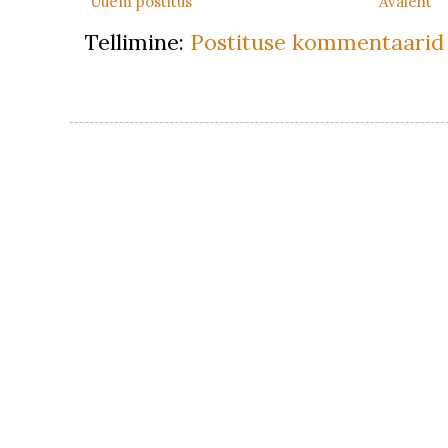
Uuem postitus
Avaleht
Tellimine:
Postituse kommentaarid 