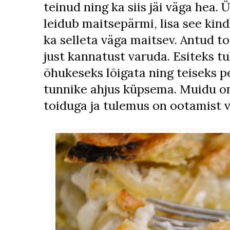
teinud ning ka siis jäi väga hea.
leidub maitsepärmi, lisa see kind
ka selleta väga maitsev. Antud t
just kannatust varuda. Esiteks tu
õhukeseks lõigata ning teiseks p
tunnike ahjus küpsema. Muidu on
toiduga ja tulemus on ootamist v