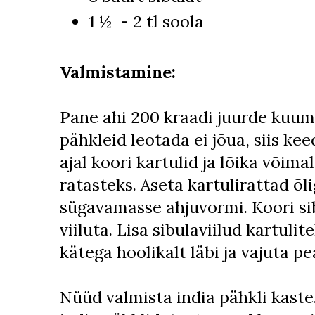
1 ½ - 2 tl soola
Valmistamine:
Pane ahi 200 kraadi juurde kuum
pähkleid leotada ei jõua, siis ke
ajal koori kartulid ja lõika võim
ratasteks. Aseta kartulirattad õ
sügavamasse ahjuvormi. Koori sib
viiluta. Lisa sibulaviilud kartuli
kätega hoolikalt läbi ja vajuta pe
Nüüd valmista india pähkli kaste.