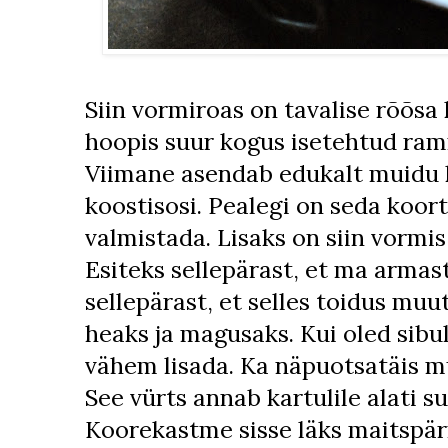
Siin vormiroas on tavalise rõõsa
hoopis suur kogus isetehtud ram
Viimane asendab edukalt muidu 
koostisosi. Pealegi on seda koor
valmistada. Lisaks on siin vormis
Esiteks sellepärast, et ma armast
sellepärast, et selles toidus muut
heaks ja magusaks. Kui oled sibu
vähem lisada. Ka näpuotsatäis mu
See vürts annab kartulile alati s
Koorekastme sisse läks maitspär