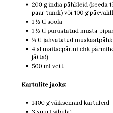
200 g india pähkleid (keeda 1
paar tundi) või 100 g päevali
1 ½ tl soola
1 ½ tl purustatud musta pipa
¼ tl jahvatatud muskaatpähkl
4 sl maitsepärmi ehk pärmihe
jätta!)
500 ml vett
Kartulite jaoks:
1400 g väiksemaid kartuleid
3 suurt sibulat