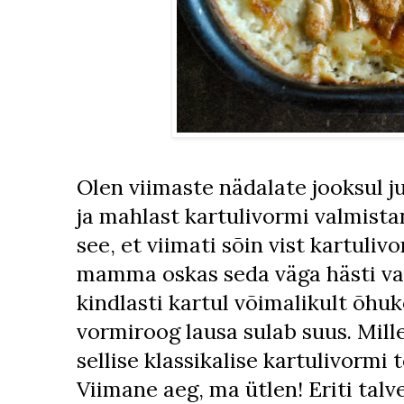
Olen viimaste nädalate jooksul 
ja mahlast kartulivormi valmist
see, et viimati sõin vist kartuli
mamma oskas seda väga hästi val
kindlasti kartul võimalikult õhuke
vormiroog lausa sulab suus. Mill
sellise klassikalise kartulivormi
Viimane aeg, ma ütlen! Eriti talv