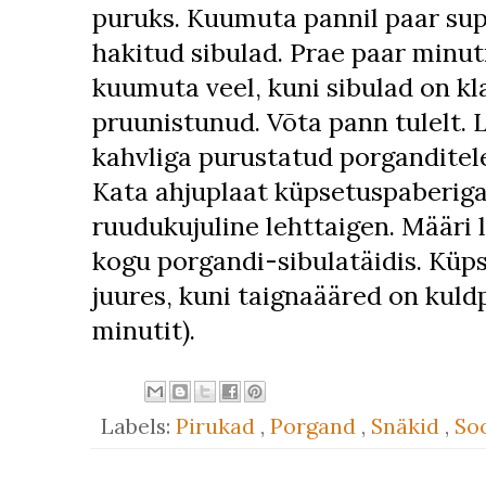
puruks. Kuumuta pannil paar supil
hakitud sibulad. Prae paar minutit
kuumuta veel, kuni sibulad on kl
pruunistunud. Võta pann tulelt. 
kahvliga purustatud porganditele.
Kata ahjuplaat küpsetuspaberiga
ruudukujuline lehttaigen. Määri 
kogu porgandi-sibulatäidis. Küp
juures, kuni taignaääred on kul
minutit).
Labels:
Pirukad
,
Porgand
,
Snäkid
,
So