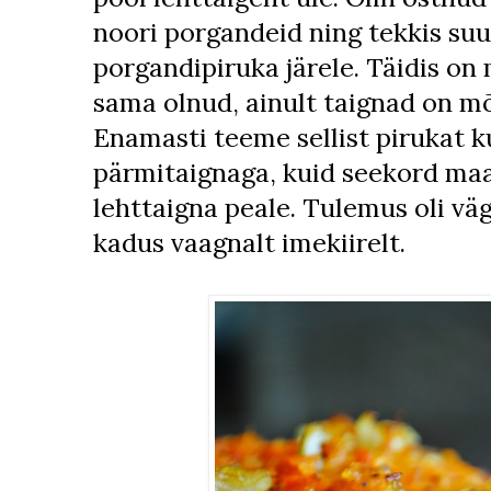
noori porgandeid ning tekkis su
porgandipiruka järele. Täidis on 
sama olnud, ainult taignad on m
Enamasti teeme sellist pirukat ku
pärmitaignaga, kuid seekord maa
lehttaigna peale. Tulemus oli vä
kadus vaagnalt imekiirelt.