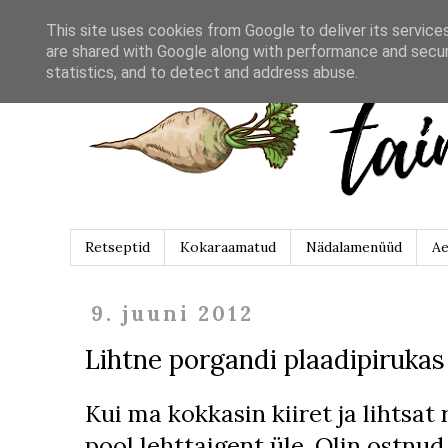
This site uses cookies from Google to deliver its service
are shared with Google along with performance and securi
statistics, and to detect and address abuse.
Retseptid
Kokaraamatud
Nädalamenüüd
Ae
9. juuni 2012
Lihtne porgandi plaadipirukas
Kui ma kokkasin kiiret ja lihtsat 
pool lehttaigent üle. Olin ostnud