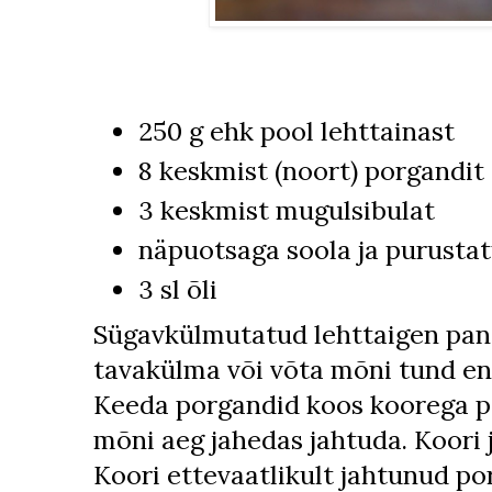
250 g ehk pool lehttainast
8 keskmist (noort) porgandit
3 keskmist mugulsibulat
näpuotsaga soola ja purusta
3 sl õli
Sügavkülmutatud lehttaigen pane
tavakülma või võta mõni tund e
Keeda porgandid koos koorega p
mõni aeg jahedas jahtuda. Koori 
Koori ettevaatlikult jahtunud po