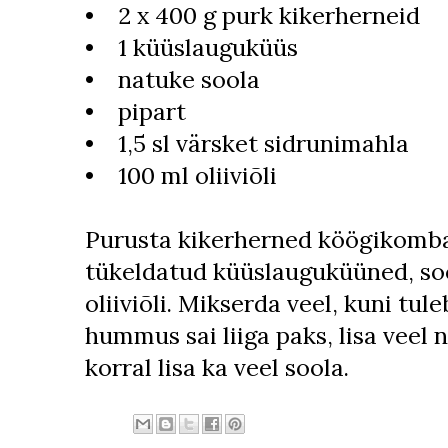
• 2 x 400 g purk kikerherneid
• 1 küüslauguküüs
• natuke soola
• pipart
• 1,5 sl värsket sidrunimahla
• 100 ml oliiviõli
Purusta kikerherned köögikombai
tükeldatud küüslauguküüned, soo
oliiviõli. Mikserda veel, kuni tul
hummus sai liiga paks, lisa veel n
korral lisa ka veel soola.