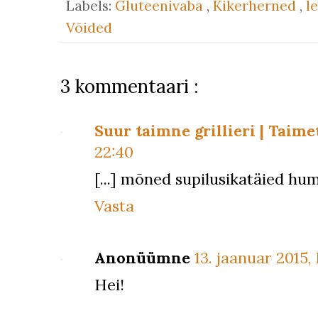
Labels:
Gluteenivaba
,
Kikerherned
,
l
Võided
3 kommentaari :
Suur taimne grillieri | Taime
22:40
[...] mõned supilusikatäied hum
Vasta
Anonüümne
13. jaanuar 2015, k
Hei!