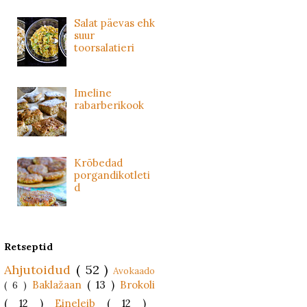
Salat päevas ehk
suur
toorsalatieri
Imeline
rabarberikook
Krõbedad
porgandikotleti
d
Retseptid
Ahjutoidud
( 52 )
Avokaado
Baklažaan
( 13 )
Brokoli
( 6 )
( 12 )
Eineleib
( 12 )