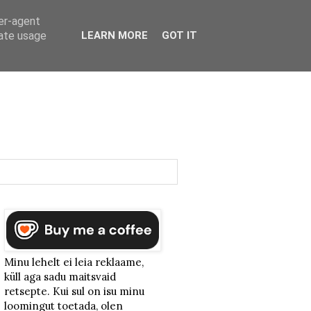
ser-agent
rate usage
LEARN MORE
GOT IT
Minu lehelt ei leia reklaame,
küll aga sadu maitsvaid
retsepte. Kui sul on isu minu
loomingut toetada, olen