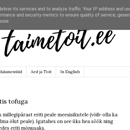
liver its services and to analyze traffic. Your IP address and u
rmance and security metrics to ensure quality of service, gene
buse.
dalamenüüd
Aed ja Toit
In English
tis tofuga
 millegipärast eriti peale meesisikutele (võib-olla ka
ülma õlut peale). Igatahes on see üks hea söök ning
edes eriti mõnusaks.