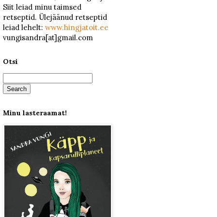
Siit leiad minu taimsed
retseptid. Ülejäänud retseptid
leiad lehelt:
www.hingjatoit.ee
vungisandra[at]gmail.com
Otsi
Minu lasteraamat!