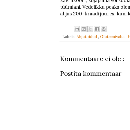
kaerakoort, sojapiima või soola
tüümiani. Vedelikku peaks olem
ahjus 200-kraadi juures, kuni 
Labels:
Ahjutoidud
,
Gluteenivaba
,
H
Kommentaare ei ole :
Postita kommentaar