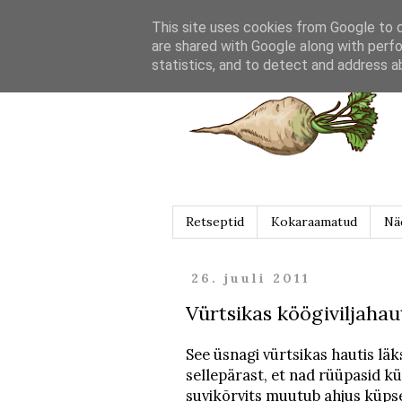
This site uses cookies from Google to de
are shared with Google along with perfo
statistics, and to detect and address a
Retseptid
Kokaraamatud
Nä
26. juuli 2011
Vürtsikas köögiviljahau
See üsnagi vürtsikas hautis läks
sellepärast, et nad rüüpasid k
suvikõrvits muutub ahjus küps