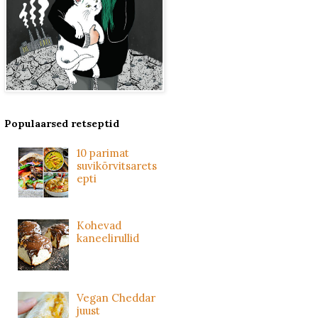
Populaarsed retseptid
10 parimat
suvikõrvitsarets
epti
Kohevad
kaneelirullid
Vegan Cheddar
juust