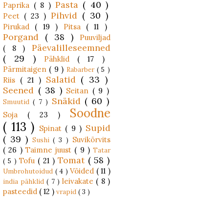
Pasta
( 40 )
Paprika
( 8 )
Pihvid
( 30 )
Peet
( 23 )
Pirukad
( 19 )
Pitsa
( 11 )
Porgand
( 38 )
Puuviljad
Päevalilleseemned
( 8 )
( 29 )
Pähklid
( 17 )
Pärmitaigen
( 9 )
Rabarber
( 5 )
Salatid
( 33 )
Riis
( 21 )
Seened
( 38 )
Seitan
( 9 )
Snäkid
( 60 )
Smuutid
( 7 )
Soodne
Soja
( 23 )
( 113 )
Supid
Spinat
( 9 )
( 39 )
Suvikõrvits
Sushi
( 3 )
( 26 )
Taimne juust
( 9 )
Tatar
Tomat
( 58 )
Tofu
( 21 )
( 5 )
Võided
( 11 )
Umbrohutoidud
( 4 )
leivakate
( 8 )
india pähklid
( 7 )
pasteedid
( 12 )
vrapid
( 3 )