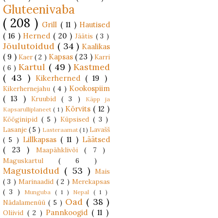
Gluteenivaba
( 208 )
Grill
( 11 )
Hautised
( 16 )
Herned
( 20 )
Jäätis
( 3 )
Jõulutoidud
( 34 )
Kaalikas
( 9 )
Kapsas
( 23 )
Kaer
( 2 )
Karri
Kartul
( 49 )
Kastmed
( 6 )
( 43 )
Kikerherned
( 19 )
Kookospiim
Kikerhernejahu
( 4 )
( 13 )
Kruubid
( 3 )
Käpp ja
Kõrvits
( 12 )
Kapsarulliplaneet
( 1 )
Kööginipid
( 5 )
Küpsised
( 3 )
Lasanje
( 5 )
Lavašš
Lasteraamat
( 1 )
Lillkapsas
( 11 )
Läätsed
( 5 )
( 23 )
Maapähklivõi
( 7 )
Maguskartul
( 6 )
Magustoidud
( 53 )
Mais
( 3 )
Marinaadid
( 2 )
Merekapsas
( 3 )
Munguba
( 1 )
Nepal
( 1 )
Oad
( 38 )
Nädalamenüü
( 5 )
Pannkoogid
( 11 )
Oliivid
( 2 )