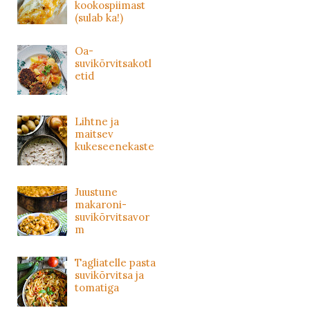
kookospiimast
(sulab ka!)
Oa-
suvikõrvitsakotl
etid
Lihtne ja
maitsev
kukeseenekaste
Juustune
makaroni-
suvikõrvitsavor
m
Tagliatelle pasta
suvikõrvitsa ja
tomatiga