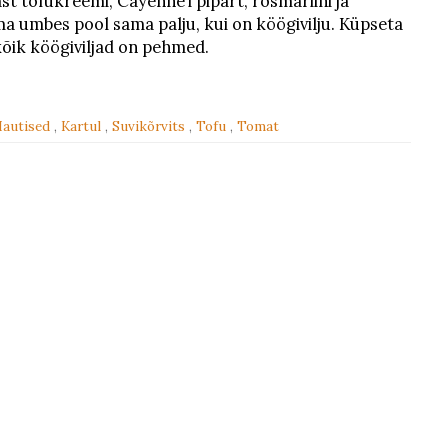
st tofukreemi, Cayenne’i pipart, rosmariini ja
a umbes pool sama palju, kui on köögivilju. Küpseta
kõik köögiviljad on pehmed.
autised
,
Kartul
,
Suvikõrvits
,
Tofu
,
Tomat