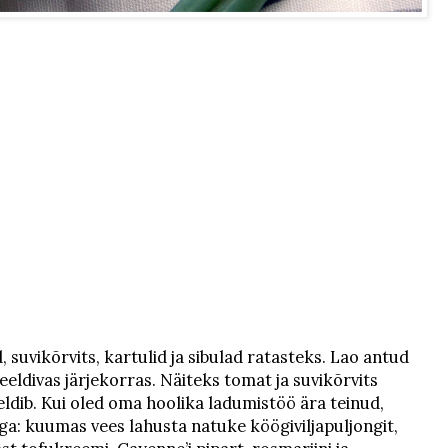
, suvikõrvits, kartulid ja sibulad ratasteks. Lao antud
eldivas järjekorras. Näiteks tomat ja suvikõrvits
eeldib. Kui oled oma hoolika ladumistöö ära teinud,
mega: kuumas vees lahusta natuke köögiviljapuljongit,