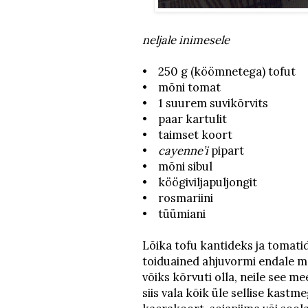
neljale inimesele
• 250 g (köömnetega) tofut
• mõni tomat
• 1 suurem suvikõrvits
• paar kartulit
• taimset koort
•
cayenne’i
pipart
• mõni sibul
• köögiviljapuljongit
• rosmariini
• tüümiani
Lõika tofu kantideks ja tomatid
toiduained ahjuvormi endale me
võiks kõrvuti olla, neile see m
siis vala kõik üle sellise kast