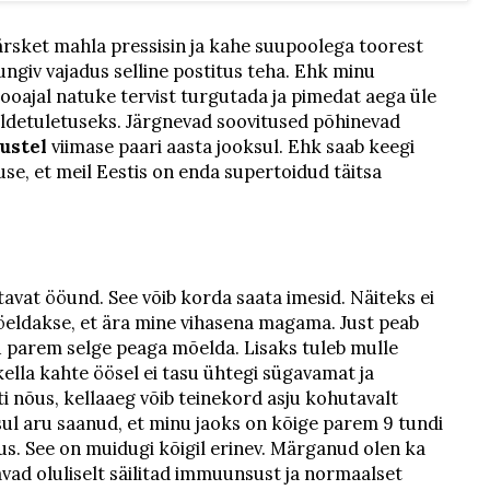
värsket mahla pressisin ja kahe suupoolega toorest
ungiv vajadus selline postitus teha. Ehk minu
 hooajal natuke tervist turgutada ja pimedat aega üle
eldetuletuseks. Järgnevad soovitused põhinevad
ustel
viimase paari aasta jooksul. Ehk saab keegi
se, et meil Eestis on enda supertoidud täitsa
tavat ööund. See võib korda saata imesid. Näiteks ei
öeldakse, et ära mine vihasena magama. Just peab
u parem selge peaga mõelda. Lisaks tuleb mulle
kella kahte öösel ei tasu ühtegi sügavamat ja
 nõus, kellaaeg võib teinekord asju kohutavalt
ul aru saanud, et minu jaoks on kõige parem 9 tundi
us. See on muidugi kõigil erinev. Märganud olen ka
avad oluliselt säilitad immuunsust ja normaalset