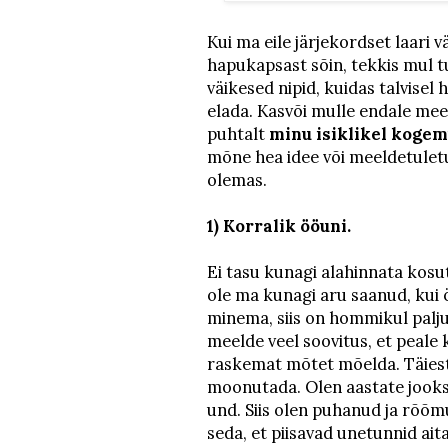
Kui ma eile järjekordset laari 
hapukapsast sõin, tekkis mul t
väikesed nipid, kuidas talvisel
elada. Kasvõi mulle endale me
puhtalt
minu isiklikel kogem
mõne hea idee või meeldetuletu
olemas.
1) Korralik ööuni.
Ei tasu kunagi alahinnata kosu
ole ma kunagi aru saanud, kui 
minema, siis on hommikul palj
meelde veel soovitus, et peale 
raskemat mõtet mõelda. Täiesti
moonutada. Olen aastate jooks
und. Siis olen puhanud ja rõõm
seda, et piisavad unetunnid ait