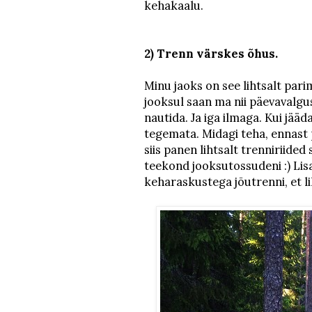
kehakaalu.
2) Trenn värskes õhus.
Minu jaoks on see lihtsalt pari
jooksul saan ma nii päevavalgus
nautida. Ja iga ilmaga. Kui jääd
tegemata. Midagi teha, ennast 
siis panen lihtsalt trenniriide
teekond jooksutossudeni :) Lis
keharaskustega jõutrenni, et li