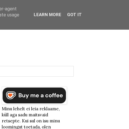
ser-agent
rate usage
LEARN MORE
GOT IT
Minu lehelt ei leia reklaame,
küll aga sadu maitsvaid
retsepte. Kui sul on isu minu
loomingut toetada, olen