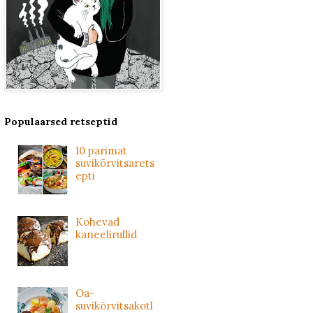
Populaarsed retseptid
10 parimat
suvikõrvitsarets
epti
Kohevad
kaneelirullid
Oa-
suvikõrvitsakotl