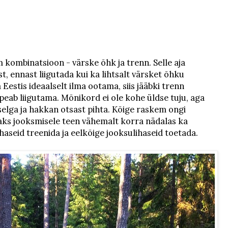
m kombinatsioon - värske õhk ja trenn. Selle aja
t, ennast liigutada kui ka lihtsalt värsket õhku
a Eestis ideaalselt ilma ootama, siis jääbki trenn
peab liigutama. Mõnikord ei ole kohe üldse tuju, aga
d selga ja hakkan otsast pihta. Kõige raskem ongi
aks jooksmisele teen vähemalt korra nädalas ka
haseid treenida ja eelkõige jooksulihaseid toetada.