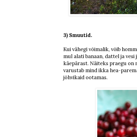
3) Smuutid.
Kui vähegi võimalik, võib homm
mul alati banaan, dattel ja vesi 
käepärast. Näiteks praegu on 
varustab mind ikka hea-parema
jõhvikaid ootamas.