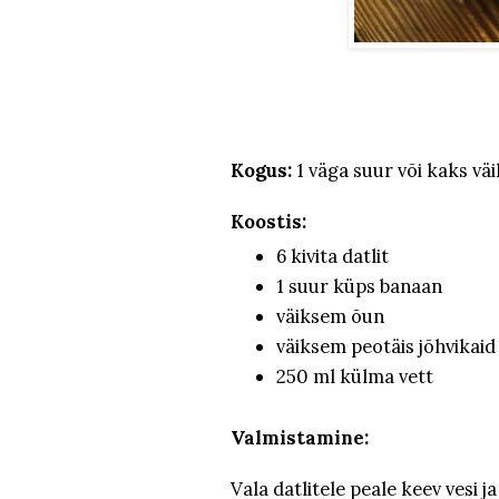
Kogus:
1 väga suur või kaks vä
Koostis:
6 kivita datlit
1 suur küps banaan
väiksem õun
väiksem peotäis jõhvikaid
250 ml külma vett
Valmistamine:
Vala datlitele peale keev vesi j