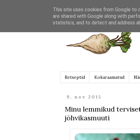
This site uses cookies from Google to de
are shared with Google along with perfo
statistics, and to detect and address a
Retseptid
Kokaraamatud
Nä
9. nov 2015
Minu lemmikud terviset
jõhvikasmuuti