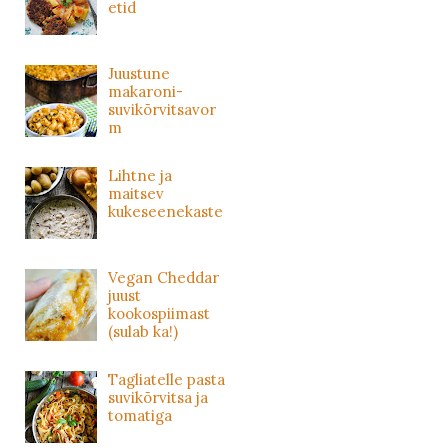
etid
Juustune
makaroni-
suvikõrvitsavor
m
Lihtne ja
maitsev
kukeseenekaste
Vegan Cheddar
juust
kookospiimast
(sulab ka!)
Tagliatelle pasta
suvikõrvitsa ja
tomatiga