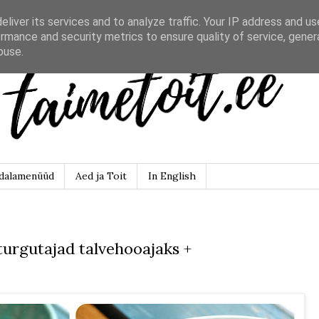
liver its services and to analyze traffic. Your IP address and u
rmance and security metrics to ensure quality of service, gene
buse.
dalamenüüd
Aed ja Toit
In English
urgutajad talvehooajaks +