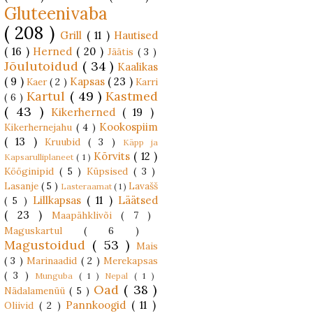
Gluteenivaba
( 208 )
Grill
( 11 )
Hautised
( 16 )
Herned
( 20 )
Jäätis
( 3 )
Jõulutoidud
( 34 )
Kaalikas
( 9 )
Kapsas
( 23 )
Kaer
( 2 )
Karri
Kartul
( 49 )
Kastmed
( 6 )
( 43 )
Kikerherned
( 19 )
Kookospiim
Kikerhernejahu
( 4 )
( 13 )
Kruubid
( 3 )
Käpp ja
Kõrvits
( 12 )
Kapsarulliplaneet
( 1 )
Kööginipid
( 5 )
Küpsised
( 3 )
Lasanje
( 5 )
Lavašš
Lasteraamat
( 1 )
Lillkapsas
( 11 )
Läätsed
( 5 )
( 23 )
Maapähklivõi
( 7 )
Maguskartul
( 6 )
Magustoidud
( 53 )
Mais
( 3 )
Marinaadid
( 2 )
Merekapsas
( 3 )
Munguba
( 1 )
Nepal
( 1 )
Oad
( 38 )
Nädalamenüü
( 5 )
Pannkoogid
( 11 )
Oliivid
( 2 )