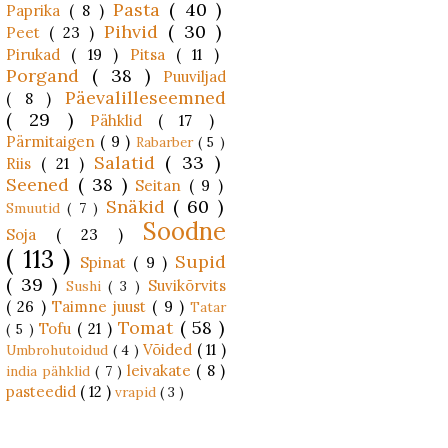
Pasta
( 40 )
Paprika
( 8 )
Pihvid
( 30 )
Peet
( 23 )
Pirukad
( 19 )
Pitsa
( 11 )
Porgand
( 38 )
Puuviljad
Päevalilleseemned
( 8 )
( 29 )
Pähklid
( 17 )
Pärmitaigen
( 9 )
Rabarber
( 5 )
Salatid
( 33 )
Riis
( 21 )
Seened
( 38 )
Seitan
( 9 )
Snäkid
( 60 )
Smuutid
( 7 )
Soodne
Soja
( 23 )
( 113 )
Supid
Spinat
( 9 )
( 39 )
Suvikõrvits
Sushi
( 3 )
( 26 )
Taimne juust
( 9 )
Tatar
Tomat
( 58 )
Tofu
( 21 )
( 5 )
Võided
( 11 )
Umbrohutoidud
( 4 )
leivakate
( 8 )
india pähklid
( 7 )
pasteedid
( 12 )
vrapid
( 3 )