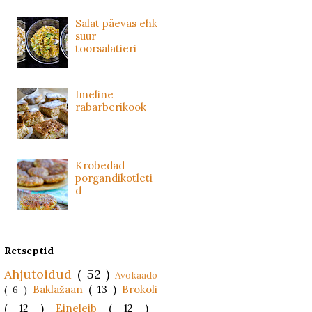
Salat päevas ehk
suur
toorsalatieri
Imeline
rabarberikook
Krõbedad
porgandikotleti
d
Retseptid
Ahjutoidud
( 52 )
Avokaado
Baklažaan
( 13 )
Brokoli
( 6 )
( 12 )
Eineleib
( 12 )