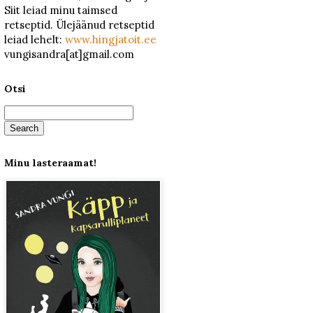
Siit leiad minu taimsed
retseptid. Ülejäänud retseptid
leiad lehelt:
www.hingjatoit.ee
vungisandra[at]gmail.com
Otsi
Minu lasteraamat!