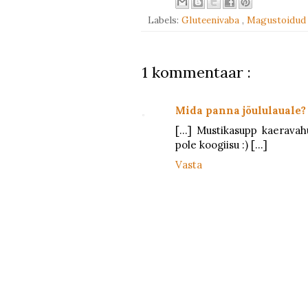
Labels:
Gluteenivaba
,
Magustoidud
1 kommentaar :
Mida panna jõululauale? 
[...] Mustikasupp kaerava
pole koogiisu :) [...]
Vasta