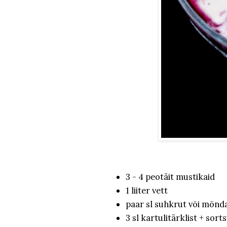
3 - 4 peotäit mustikaid
1 liiter vett
paar sl suhkrut või mõn
3 sl kartulitärklist + sor