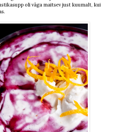
stikasupp oli väga maitsev just kuumalt, kui
as.