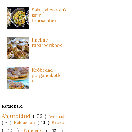
Salat päevas ehk
suur
toorsalatieri
Imeline
rabarberikook
Krõbedad
porgandikotleti
d
Retseptid
Ahjutoidud
( 52 )
Avokaado
Baklažaan
( 13 )
Brokoli
( 6 )
( 12 )
Eineleib
( 12 )