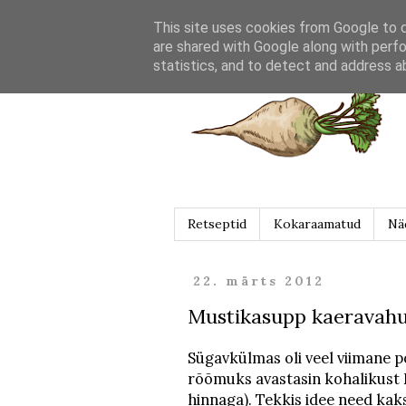
This site uses cookies from Google to de
are shared with Google along with perfo
statistics, and to detect and address a
Retseptid
Kokaraamatud
Nä
22. märts 2012
Mustikasupp kaeravah
Sügavkülmas oli veel viimane 
rõõmuks avastasin kohalikust 
hinnaga). Tekkis idee need kak