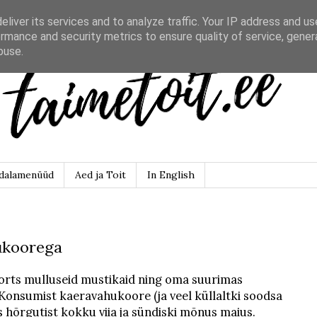
liver its services and to analyze traffic. Your IP address and u
rmance and security metrics to ensure quality of service, gene
buse.
dalamenüüd
Aed ja Toit
In English
ukoorega
ports mulluseid mustikaid ning oma suurimas
Konsumist kaeravahukoore (ja veel küllaltki soodsa
s hõrgutist kokku viia ja sündiski mõnus maius.