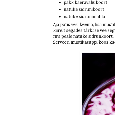
pakk kaeravahukoort
natuke sidrunikoort
natuke sidrunimahla
Aja potis vesi keema, lisa must
kiirelt segades tärklise vee se
riivi peale natuke sidrunkoort,
Serveeri mustikasuppi koos k