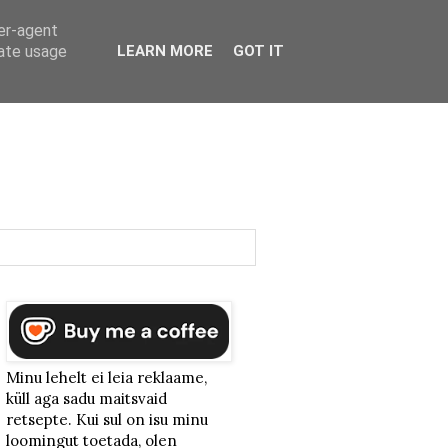
ser-agent
rate usage
LEARN MORE
GOT IT
Minu lehelt ei leia reklaame,
küll aga sadu maitsvaid
retsepte. Kui sul on isu minu
loomingut toetada, olen