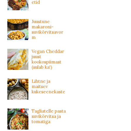
etid
Juustune
makaroni-
suvikõrvitsavor
m
Vegan Cheddar
juust
kookospiimast
(sulab ka!)
Lihtne ja
maitsev
kukeseenekaste
Tagliatelle pasta
suvikõrvitsa ja
tomatiga