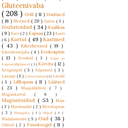
Gluteenivaba
( 208 )
Grill
( 11 )
Hautised
( 16 )
Herned
( 20 )
Jäätis
( 3 )
Jõulutoidud
( 34 )
Kaalikas
( 9 )
Kapsas
( 23 )
Kaer
( 2 )
Karri
Kartul
( 49 )
Kastmed
( 6 )
( 43 )
Kikerherned
( 19 )
Kookospiim
Kikerhernejahu
( 4 )
( 13 )
Kruubid
( 3 )
Käpp ja
Kõrvits
( 12 )
Kapsarulliplaneet
( 1 )
Kööginipid
( 5 )
Küpsised
( 3 )
Lasanje
( 5 )
Lavašš
Lasteraamat
( 1 )
Lillkapsas
( 11 )
Läätsed
( 5 )
( 23 )
Maapähklivõi
( 7 )
Maguskartul
( 6 )
Magustoidud
( 53 )
Mais
( 3 )
Marinaadid
( 2 )
Merekapsas
( 3 )
Munguba
( 1 )
Nepal
( 1 )
Oad
( 38 )
Nädalamenüü
( 5 )
Pannkoogid
( 11 )
Oliivid
( 2 )