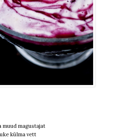
da muud magustajat
tsuke külma vett