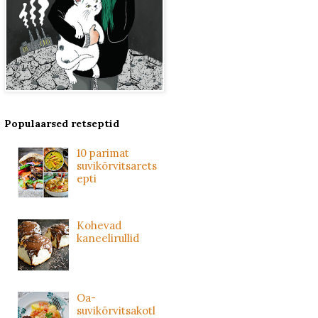
Populaarsed retseptid
10 parimat
suvikõrvitsarets
epti
Kohevad
kaneelirullid
Oa-
suvikõrvitsakotl