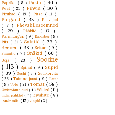
Pasta
( 40 )
Paprika
( 8 )
Pihvid
( 30 )
Peet
( 23 )
Pirukad
( 19 )
Pitsa
( 11 )
Porgand
( 38 )
Puuviljad
Päevalilleseemned
( 8 )
( 29 )
Pähklid
( 17 )
Pärmitaigen
( 9 )
Rabarber
( 5 )
Salatid
( 33 )
Riis
( 21 )
Seened
( 38 )
Seitan
( 9 )
Snäkid
( 60 )
Smuutid
( 7 )
Soodne
Soja
( 23 )
( 113 )
Supid
Spinat
( 9 )
( 39 )
Suvikõrvits
Sushi
( 3 )
( 26 )
Taimne juust
( 9 )
Tatar
Tomat
( 58 )
Tofu
( 21 )
( 5 )
Võided
( 11 )
Umbrohutoidud
( 4 )
leivakate
( 8 )
india pähklid
( 7 )
pasteedid
( 12 )
vrapid
( 3 )