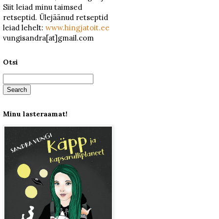
Siit leiad minu taimsed
retseptid. Ülejäänud retseptid
leiad lehelt:
www.hingjatoit.ee
vungisandra[at]gmail.com
Otsi
Minu lasteraamat!