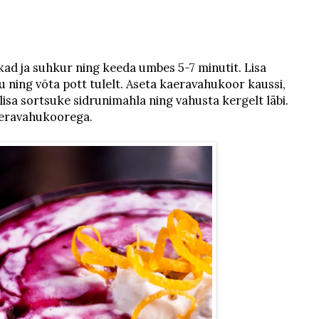
ikad ja suhkur ning keeda umbes 5-7 minutit. Lisa
gu ning võta pott tulelt. Aseta kaeravahukoor kaussi,
 lisa sortsuke sidrunimahla ning vahusta kergelt läbi.
aeravahukoorega.