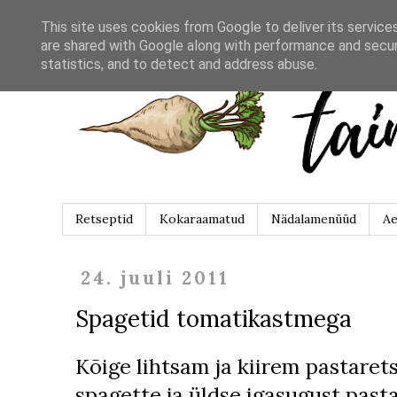
This site uses cookies from Google to deliver its service
are shared with Google along with performance and securi
statistics, and to detect and address abuse.
Retseptid
Kokaraamatud
Nädalamenüüd
Ae
24. juuli 2011
Spagetid tomatikastmega
Kõige lihtsam ja kiirem pastaret
spagette ja üldse igasugust past