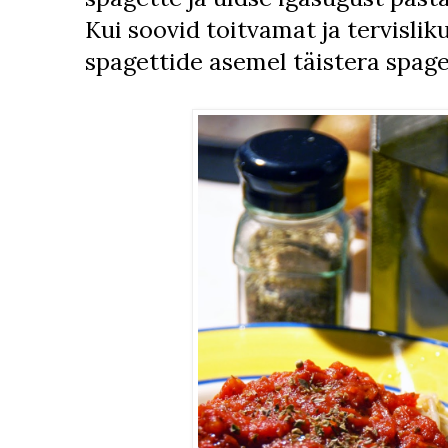
Kui soovid toitvamat ja tervislik
spagettide asemel täistera spage