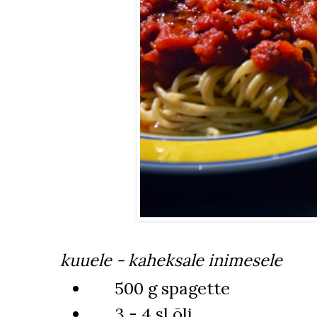
kuuele - kaheksale inimesele
500 g spagette
3 - 4 sl õli