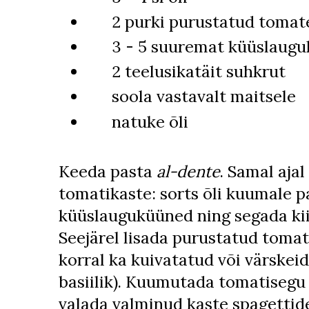
2 purki purustatud tomat
3 - 5 suuremat küüslaugu
2 teelusikatäit suhkrut
soola vastavalt maitsele
natuke õli
Keeda pasta
al-dente
. Samal ajal
tomatikaste: sorts õli kuumale p
küüslauguküüned ning segada ki
Seejärel lisada purustatud tomati
korral ka kuivatatud või värskeid
basiilik). Kuumutada tomatiseg
valada valminud kaste spagettide