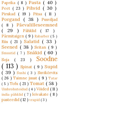
Pasta
( 40 )
Paprika
( 8 )
Pihvid
( 30 )
Peet
( 23 )
Pirukad
( 19 )
Pitsa
( 11 )
Porgand
( 38 )
Puuviljad
Päevalilleseemned
( 8 )
( 29 )
Pähklid
( 17 )
Pärmitaigen
( 9 )
Rabarber
( 5 )
Salatid
( 33 )
Riis
( 21 )
Seened
( 38 )
Seitan
( 9 )
Snäkid
( 60 )
Smuutid
( 7 )
Soodne
Soja
( 23 )
( 113 )
Supid
Spinat
( 9 )
( 39 )
Suvikõrvits
Sushi
( 3 )
( 26 )
Taimne juust
( 9 )
Tatar
Tomat
( 58 )
Tofu
( 21 )
( 5 )
Võided
( 11 )
Umbrohutoidud
( 4 )
leivakate
( 8 )
india pähklid
( 7 )
pasteedid
( 12 )
vrapid
( 3 )