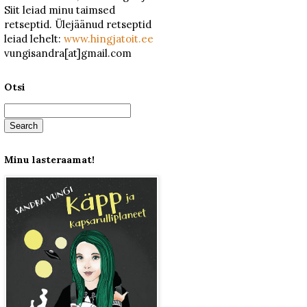
Siit leiad minu taimsed
retseptid. Ülejäänud retseptid
leiad lehelt:
www.hingjatoit.ee
vungisandra[at]gmail.com
Otsi
Minu lasteraamat!