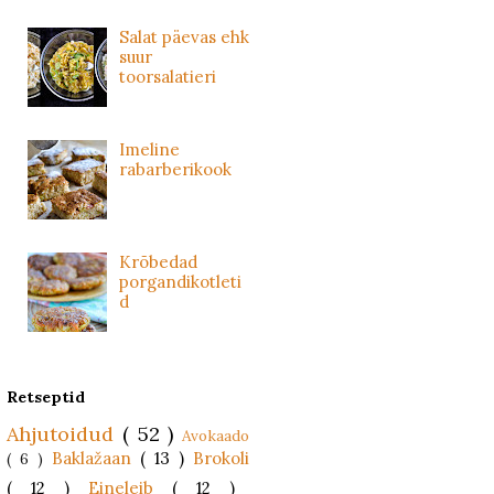
Salat päevas ehk
suur
toorsalatieri
Imeline
rabarberikook
Krõbedad
porgandikotleti
d
Retseptid
Ahjutoidud
( 52 )
Avokaado
Baklažaan
( 13 )
Brokoli
( 6 )
( 12 )
Eineleib
( 12 )