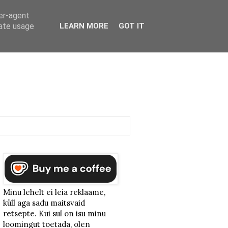
ser-agent
rate usage
LEARN MORE
GOT IT
Minu lehelt ei leia reklaame,
küll aga sadu maitsvaid
retsepte. Kui sul on isu minu
loomingut toetada, olen