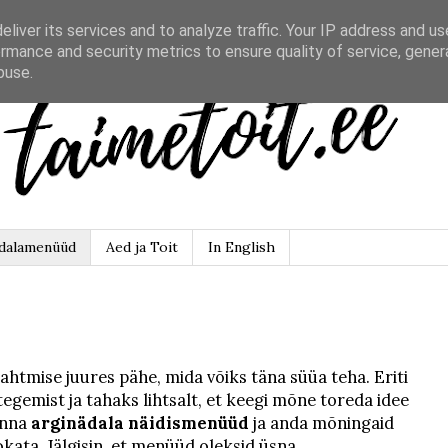
liver its services and to analyze traffic. Your IP address and u
rmance and security metrics to ensure quality of service, gene
buse.
dalamenüüd
Aed ja Toit
In English
ahtmise juures pähe, mida võiks täna süüa teha. Eriti
 tegemist ja tahaks lihtsalt, et keegi mõne toreda idee
anna
arginädala näidismenüüd
ja anda mõningaid
okata. Jälgisin, et menüüd oleksid üsna