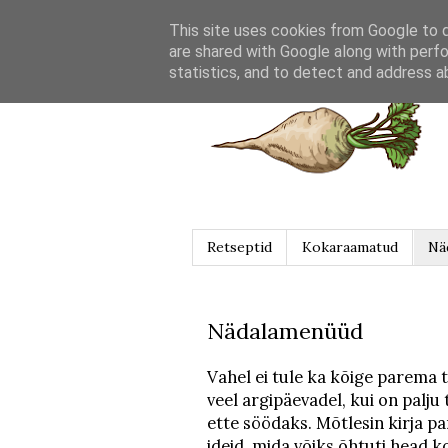
This site uses cookies from Google to de
are shared with Google along with perfo
statistics, and to detect and address a
Retseptid
Kokaraamatud
Nä
Nädalamenüüd
Vahel ei tule ka kõige parema t
veel argipäevadel, kui on palju
ette söödaks. Mõtlesin kirja p
ideid, mida võiks õhtuti head k