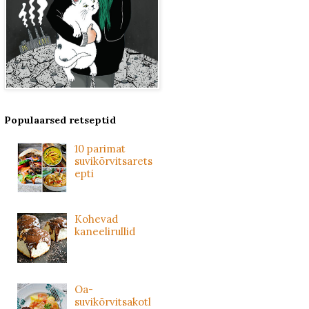
Populaarsed retseptid
10 parimat
suvikõrvitsarets
epti
Kohevad
kaneelirullid
Oa-
suvikõrvitsakotl