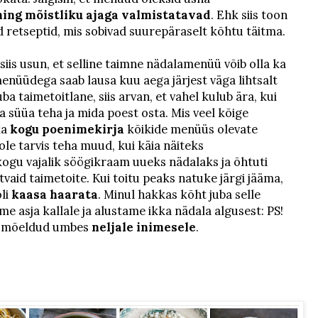
 ning mõistliku ajaga valmistatavad
. Ehk siis toon
d retseptid, mis sobivad suurepäraselt kõhtu täitma.
 siis usun, et selline taimne nädalamenüü võib olla ka
nüüdega saab lausa kuu aega järjest väga lihtsalt
uba taimetoitlane, siis arvan, et vahel kulub ära, kui
a süüa teha ja mida poest osta. Mis veel kõige
ka
kogu poenimekirja
kõikide menüüs olevate
pole tarvis teha muud, kui käia näiteks
ogu vajalik söögikraam uueks nädalaks ja õhtuti
itvaid taimetoite. Kui toitu peaks natuke järgi jääma,
oli
kaasa haarata
. Minul hakkas kõht juba selle
e asja kallale ja alustame ikka nädala algusest: PS!
n mõeldud umbes
neljale inimesele
.