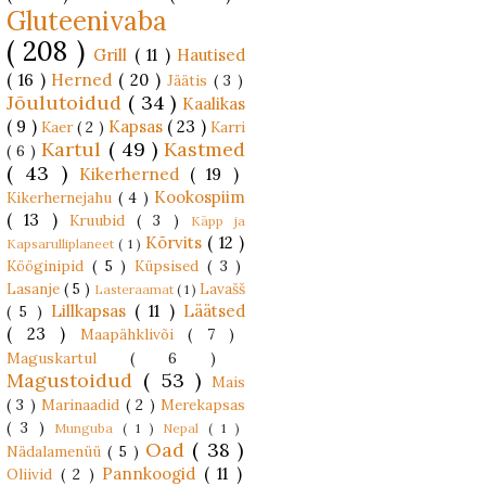
Gluteenivaba
( 208 )
Grill
( 11 )
Hautised
( 16 )
Herned
( 20 )
Jäätis
( 3 )
Jõulutoidud
( 34 )
Kaalikas
( 9 )
Kapsas
( 23 )
Kaer
( 2 )
Karri
Kartul
( 49 )
Kastmed
( 6 )
( 43 )
Kikerherned
( 19 )
Kookospiim
Kikerhernejahu
( 4 )
( 13 )
Kruubid
( 3 )
Käpp ja
Kõrvits
( 12 )
Kapsarulliplaneet
( 1 )
Kööginipid
( 5 )
Küpsised
( 3 )
Lasanje
( 5 )
Lavašš
Lasteraamat
( 1 )
Lillkapsas
( 11 )
Läätsed
( 5 )
( 23 )
Maapähklivõi
( 7 )
Maguskartul
( 6 )
Magustoidud
( 53 )
Mais
( 3 )
Marinaadid
( 2 )
Merekapsas
( 3 )
Munguba
( 1 )
Nepal
( 1 )
Oad
( 38 )
Nädalamenüü
( 5 )
Pannkoogid
( 11 )
Oliivid
( 2 )