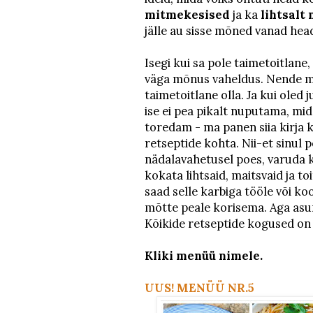
mitmekesised
ja ka
lihtsalt
jälle au sisse mõned vanad hea
Isegi kui sa pole taimetoitlane,
väga mõnus vaheldus. Nende me
taimetoitlane olla. Ja kui oled j
ise ei pea pikalt nuputama, mid
toredam - ma panen siia kirja 
retseptide kohta. Nii-et sinul 
nädalavahetusel poes, varuda k
kokata lihtsaid, maitsvaid ja to
saad selle karbiga tööle või ko
mõtte peale korisema. Aga asum
Kõikide retseptide kogused o
Kliki menüü nimele.
UUS! MENÜÜ NR.5