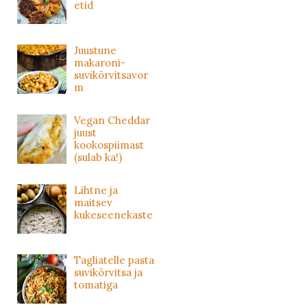
etid
Juustune
makaroni-
suvikõrvitsavor
m
Vegan Cheddar
juust
kookospiimast
(sulab ka!)
Lihtne ja
maitsev
kukeseenekaste
Tagliatelle pasta
suvikõrvitsa ja
tomatiga