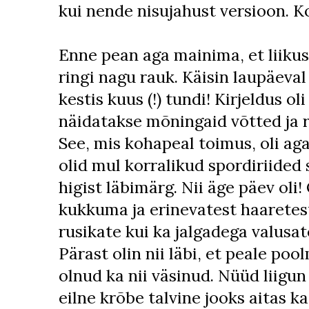
kui nende nisujahust versioon. K
Enne pean aga mainima, et liiku
ringi nagu rauk. Käisin laupäeva
kestis kuus (!) tundi! Kirjeldus oli
näidatakse mõningaid võtted ja r
See, mis kohapeal toimus, oli a
olid mul korralikud spordiriided s
higist läbimärg. Nii äge päev oli
kukkuma ja erinevatest haaretes
rusikate kui ka jalgadega valusa
Pärast olin nii läbi, et peale po
olnud ka nii väsinud. Nüüd liigun
eilne krõbe talvine jooks aitas k