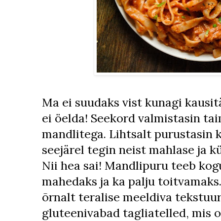
Ma ei suudaks vist kunagi kausit
ei öelda! Seekord valmistasin t
mandlitega. Lihtsalt purustasin 
seejärel tegin neist mahlase ja 
Nii hea sai! Mandlipuru teeb ko
mahedaks ja ka palju toitvamaks
õrnalt teralise meeldiva tekstuur
gluteenivabad tagliatelled, mis