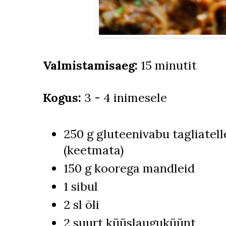
Valmistamisaeg:
15 minutit
Kogus:
3 - 4 inimesele
250 g gluteenivabu tagliatel
(keetmata)
150 g koorega mandleid
1 sibul
2 sl õli
2 suurt küüslauguküünt