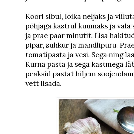
Koori sibul, lõika neljaks ja viil
põhjaga kastrul kuumaks ja vala si
ja prae paar minutit. Lisa hakit
pipar, suhkur ja mandlipuru. Prae
tomatipasta ja vesi. Sega ning la
Kurna pasta ja sega kastmega läb
peaksid pastat hiljem soojendam
vett lisada.