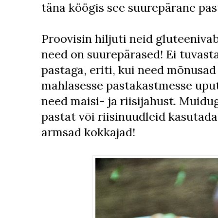
täna köögis see suurepärane pas
Proovisin hiljuti neid gluteenivab
need on suurepärased! Ei tuvasta
pastaga, eriti, kui need mõnusad
mahlasesse pastakastmesse uput
need maisi- ja riisijahust. Muidug
pastat või riisinuudleid kasutada.
armsad kokkajad!