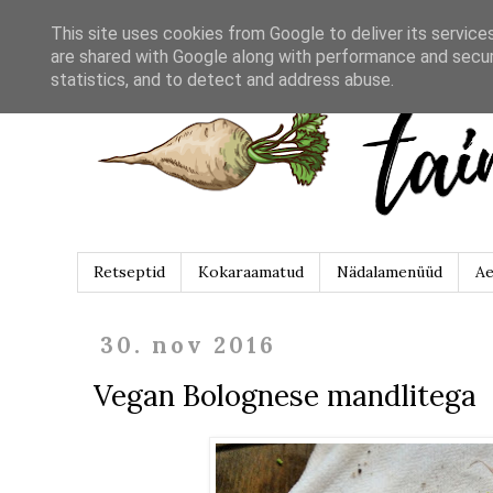
This site uses cookies from Google to deliver its service
are shared with Google along with performance and securi
statistics, and to detect and address abuse.
Retseptid
Kokaraamatud
Nädalamenüüd
Ae
30. nov 2016
Vegan Bolognese mandlitega