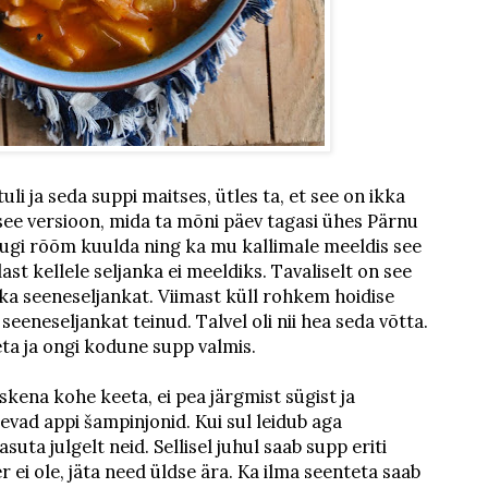
li ja seda suppi maitses, ütles ta, et see on ikka
see versioon, mida ta mõni päev tagasi ühes Pärnu
dugi rõõm kuulda ning ka mu kallimale meeldis see
last kellele seljanka ei meeldiks. Tavaliselt on see
e ka seeneseljankat. Viimast küll rohkem hoidise
eeneseljankat teinud. Talvel oli nii hea seda võtta.
eta ja ongi kodune supp valmis.
kena kohe keeta, ei pea järgmist sügist ja
evad appi šampinjonid. Kui sul leidub aga
uta julgelt neid. Sellisel juhul saab supp eriti
 ei ole, jäta need üldse ära. Ka ilma seenteta saab