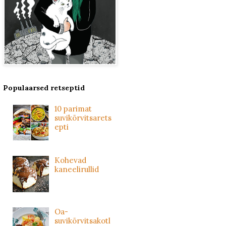
Populaarsed retseptid
10 parimat
suvikõrvitsarets
epti
Kohevad
kaneelirullid
Oa-
suvikõrvitsakotl