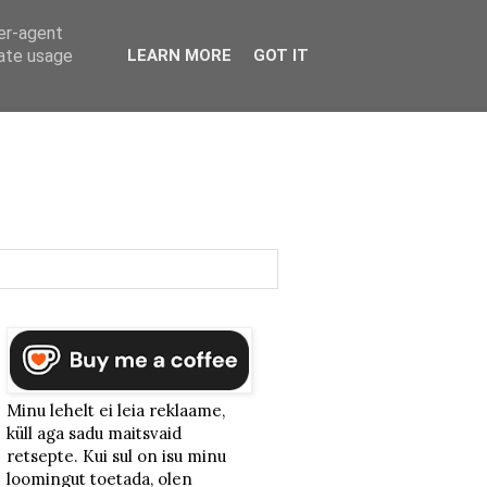
ser-agent
rate usage
LEARN MORE
GOT IT
Minu lehelt ei leia reklaame,
küll aga sadu maitsvaid
retsepte. Kui sul on isu minu
loomingut toetada, olen