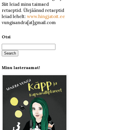
Siit leiad minu taimsed
retseptid. Ülejäänud retseptid
leiad lehelt:
www.hingjatoit.ee
vungisandra[at]gmail.com
Otsi
Minu lasteraamat!