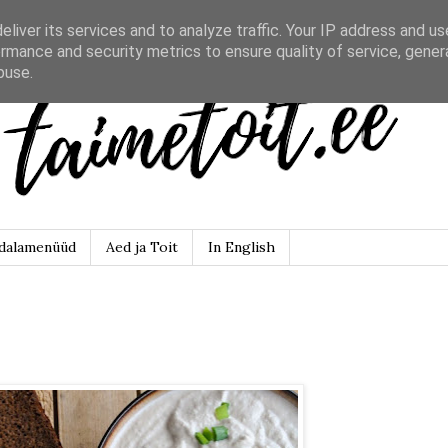
liver its services and to analyze traffic. Your IP address and u
rmance and security metrics to ensure quality of service, gene
buse.
dalamenüüd
Aed ja Toit
In English