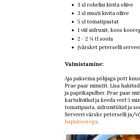
3 sl rohelisi kivita oliive
3 sl musti kivita oliive
5 sl tomatipastat
1 viil sidrunit, koos koore
2 - 2 ¼ tl soola
(värsket peterselli servee
Valmistamine:
Aja paksema põhjaga pott kuumak
Prae paar minutit. Lisa hakitu
ja paprikapulber. Prae paar minu
kartuliviilud ja keeda veel 5 mi
tomatipasta, sidrunitükid ja so
Serveeri värske peterselli ja/võ
hapukoorega
.