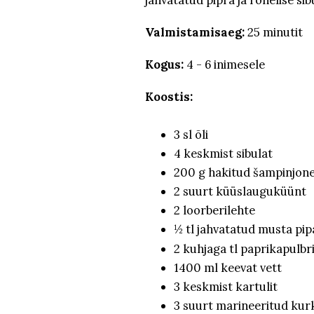
Valmistamisaeg:
25 minutit
Kogus:
4 - 6 inimesele
Koostis:
3 sl õli
4 keskmist sibulat
200 g hakitud šampinjone
2 suurt küüslauguküünt
2 loorberilehte
½ tl jahvatatud musta pip
2 kuhjaga tl paprikapulbr
1400 ml keevat vett
3 keskmist kartulit
3 suurt marineeritud kur