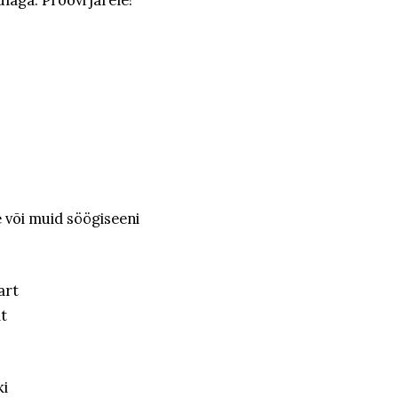
 või muid söögiseeni
art
it
ki