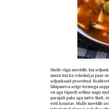
Mulle väga meeldib, kui seljanka
musti kui ka rohelisi) ja paar si
seljankasid proovitud. Kvalitee
läbipaistva selge leemega suppi
on aga täpselt selline nagu mul
parajalt paks aga mitte liialt,
eriti kosutav. Mulle meeldib s
jahvatatud pipra ja rohelise sib