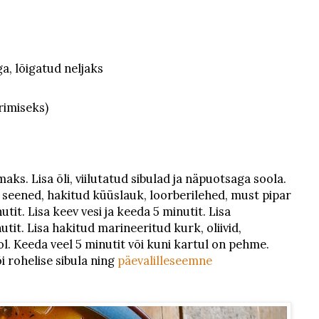
ga, lõigatud neljaks
rimiseks)
s. Lisa õli, viilutatud sibulad ja näpuotsaga soola.
d seened, hakitud küüslauk, loorberilehed, must pipar
tit. Lisa keev vesi ja keeda 5 minutit. Lisa
nutit. Lisa hakitud marineeritud kurk, oliivid,
ol. Keeda veel 5 minutit või kuni kartul on pehme.
i rohelise sibula ning
päevalilleseemne