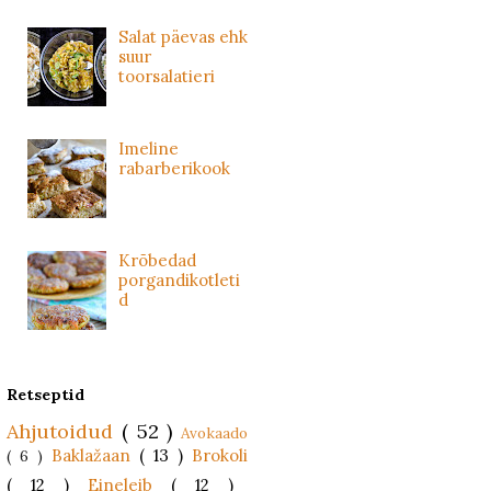
Salat päevas ehk
suur
toorsalatieri
Imeline
rabarberikook
Krõbedad
porgandikotleti
d
Retseptid
Ahjutoidud
( 52 )
Avokaado
Baklažaan
( 13 )
Brokoli
( 6 )
( 12 )
Eineleib
( 12 )