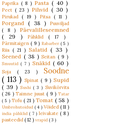
Pasta
( 40 )
Paprika
( 8 )
Pihvid
( 30 )
Peet
( 23 )
Pirukad
( 19 )
Pitsa
( 11 )
Porgand
( 38 )
Puuviljad
Päevalilleseemned
( 8 )
( 29 )
Pähklid
( 17 )
Pärmitaigen
( 9 )
Rabarber
( 5 )
Salatid
( 33 )
Riis
( 21 )
Seened
( 38 )
Seitan
( 9 )
Snäkid
( 60 )
Smuutid
( 7 )
Soodne
Soja
( 23 )
( 113 )
Supid
Spinat
( 9 )
( 39 )
Suvikõrvits
Sushi
( 3 )
( 26 )
Taimne juust
( 9 )
Tatar
Tomat
( 58 )
Tofu
( 21 )
( 5 )
Võided
( 11 )
Umbrohutoidud
( 4 )
leivakate
( 8 )
india pähklid
( 7 )
pasteedid
( 12 )
vrapid
( 3 )