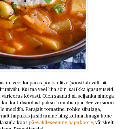
s on veel ka paras ports oliive (soovitatavalt nii
druniviilu. Kui ma veel liha sõin, sai ikka igasuguseid
t varieerus kõvasti. Olen saanud nii seljanka nimega
 kui ka tulisoolast paksu tomatisuppi. See versioon
le meeldib. Parajalt tomatine, rohke sibulaga,
 õrnalt hapukas ja sidrunine ning külma ilmaga kohe
eda süüa koos
päevalilleseemne hapukoore
, värskelt
ulaga. Proovi järele!