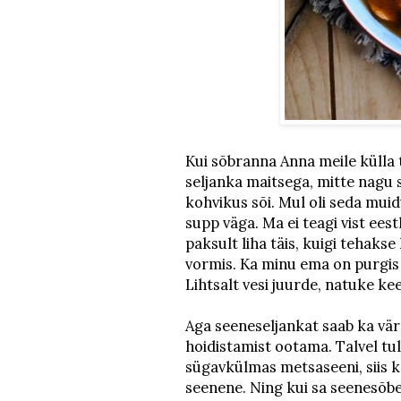
Kui sõbranna Anna meile külla tu
seljanka maitsega, mitte nagu 
kohvikus sõi. Mul oli seda mui
supp väga. Ma ei teagi vist eest
paksult liha täis, kuigi tehaks
vormis. Ka minu ema on purgis s
Lihtsalt vesi juurde, natuke ke
Aga seeneseljankat saab ka värs
hoidistamist ootama. Talvel tul
sügavkülmas metsaseeni, siis kas
seenene. Ning kui sa seenesõber