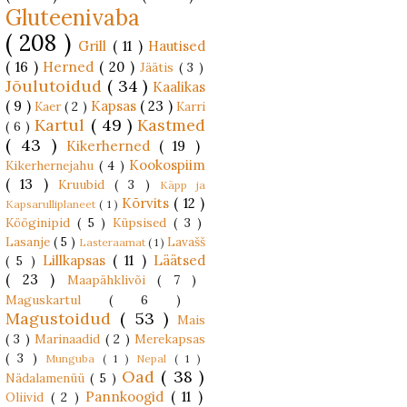
Gluteenivaba
( 208 )
Grill
( 11 )
Hautised
( 16 )
Herned
( 20 )
Jäätis
( 3 )
Jõulutoidud
( 34 )
Kaalikas
( 9 )
Kapsas
( 23 )
Kaer
( 2 )
Karri
Kartul
( 49 )
Kastmed
( 6 )
( 43 )
Kikerherned
( 19 )
Kookospiim
Kikerhernejahu
( 4 )
( 13 )
Kruubid
( 3 )
Käpp ja
Kõrvits
( 12 )
Kapsarulliplaneet
( 1 )
Kööginipid
( 5 )
Küpsised
( 3 )
Lasanje
( 5 )
Lavašš
Lasteraamat
( 1 )
Lillkapsas
( 11 )
Läätsed
( 5 )
( 23 )
Maapähklivõi
( 7 )
Maguskartul
( 6 )
Magustoidud
( 53 )
Mais
( 3 )
Marinaadid
( 2 )
Merekapsas
( 3 )
Munguba
( 1 )
Nepal
( 1 )
Oad
( 38 )
Nädalamenüü
( 5 )
Pannkoogid
( 11 )
Oliivid
( 2 )