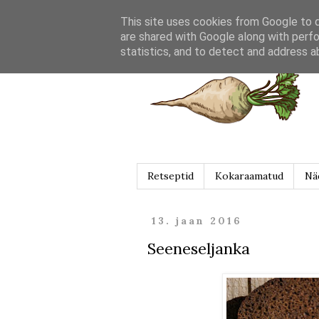
This site uses cookies from Google to de
are shared with Google along with perfo
statistics, and to detect and address a
Retseptid
Kokaraamatud
Nä
13. jaan 2016
Seeneseljanka