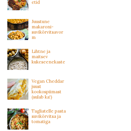
etid
Juustune
makaroni-
suvikõrvitsavor
m
Lihtne ja
maitsev
kukeseenekaste
Vegan Cheddar
juust
kookospiimast
(sulab ka!)
Tagliatelle pasta
suvikõrvitsa ja
tomatiga