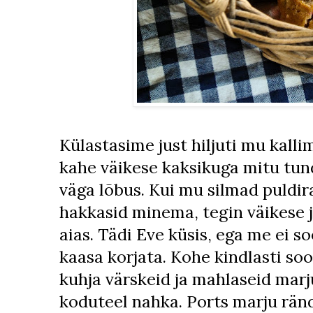
Külastasime just hiljuti mu kall
kahe väikese kaksikuga mitu tund
väga lõbus. Kui mu silmad puldira
hakkasid minema, tegin väikese j
aias. Tädi Eve küsis, ega me ei s
kaasa korjata. Kohe kindlasti soo
kuhja värskeid ja mahlaseid mar
koduteel nahka. Ports marju rä