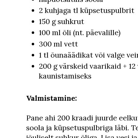
2 kuhjaga tl küpsetuspulbrit
150 g suhkrut
100 ml õli (nt. päevalille)
300 ml vett
1 tl õunaäädikat või valge vei
200 g värskeid vaarikaid + 12
kaunistamiseks
Valmistamine:
Pane ahi 200 kraadi juurde eel
soola ja küpsetuspulbriga läbi. T
jõuliselt suhkur õliga. Lisa vesi 