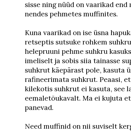
sisse ning nüüd on vaarikad end
nendes pehmetes muffinites.
Kuna vaarikad on ise üsna hapuka
retseptis sutsuke rohkem suhkru
helepruuni pehme suhkru kasuks,
imeliselt ja sobis siia tainasse su
suhkrut käepärast pole, kasuta ü
rafineerimata suhkrut. Peaasi, e
kilekotis suhkrut ei kasuta, see 
eemaletõukavalt. Ma ei kujuta et
panevad.
Need muffinid on nii suviselt ker