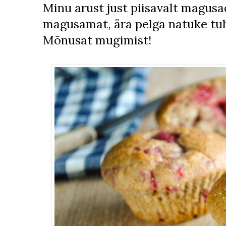
Minu arust just piisavalt magusa
magusamat, ära pelga natuke tu
Mõnusat mugimist!