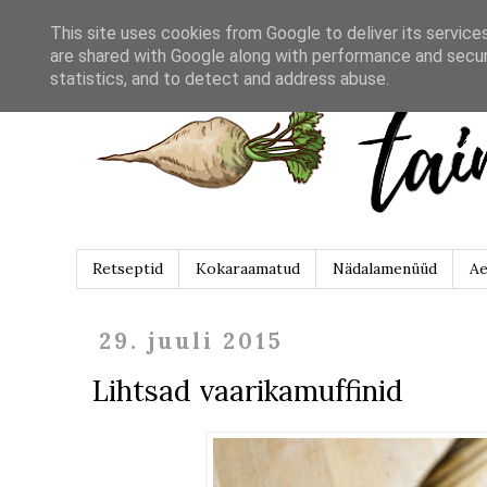
This site uses cookies from Google to deliver its service
are shared with Google along with performance and securi
statistics, and to detect and address abuse.
Retseptid
Kokaraamatud
Nädalamenüüd
Ae
29. juuli 2015
Lihtsad vaarikamuffinid