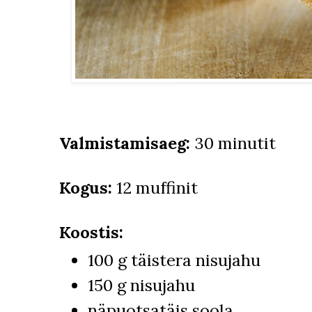
Valmistamisaeg:
30 minutit
Kogus:
12 muffinit
Koostis:
100 g täistera nisujahu
150 g nisujahu
näpuotsatäis soola