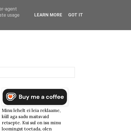
ser-agent
rate usage
LEARN MORE
GOT IT
Minu lehelt ei leia reklaame,
küll aga sadu maitsvaid
retsepte. Kui sul on isu minu
loomingut toetada, olen