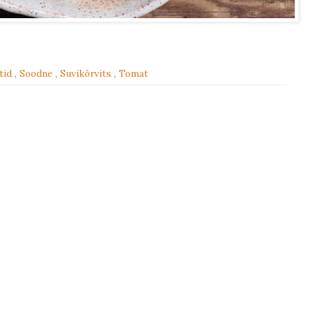
atid
,
Soodne
,
Suvikõrvits
,
Tomat