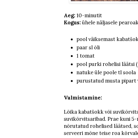
Aeg:
10-minutit
Kogus:
ühele näljasele pearoak
pool väiksemast kabatšoki
paar sl õli
1 tomat
pool purki rohelisi läätsi
natuke üle poole tl soola
purustatud musta pipart 
Valmistamine:
Lõika kabatšokk või suvikõrvits
suvikõrvitsaribad. Prae kuni 5-
nõrutatud rohelised läätsed, so
serveeri mõne teise roa kõrvale.