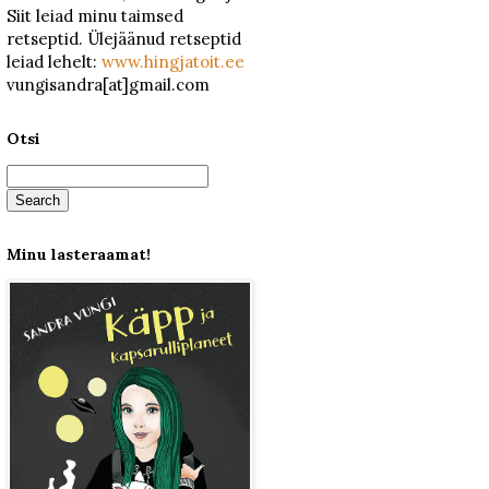
Siit leiad minu taimsed
retseptid. Ülejäänud retseptid
leiad lehelt:
www.hingjatoit.ee
vungisandra[at]gmail.com
Otsi
Minu lasteraamat!