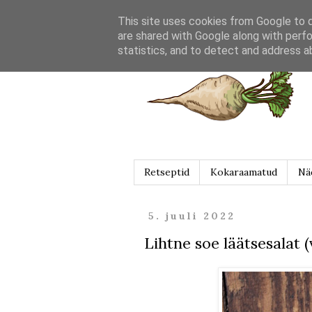
This site uses cookies from Google to de
are shared with Google along with perfo
statistics, and to detect and address a
Retseptid
Kokaraamatud
Nä
5. juuli 2022
Lihtne soe läätsesalat 