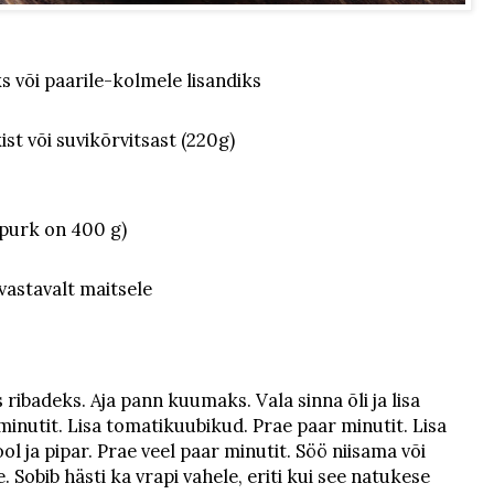
s või paarile-kolmele lisandiks
st või suvikõrvitsast (220g)
 (purk on 400 g)
vastavalt maitsele
 ribadeks. Aja pann kuumaks. Vala sinna õli ja lisa
minutit. Lisa tomatikuubikud. Prae paar minutit. Lisa
ol ja pipar. Prae veel paar minutit. Söö niisama või
 Sobib hästi ka vrapi vahele, eriti kui see natukese