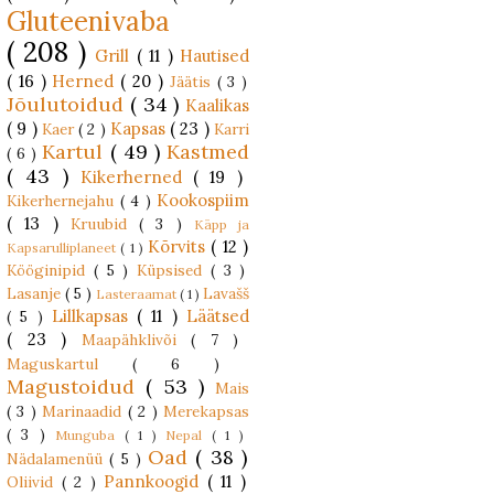
Gluteenivaba
( 208 )
Grill
( 11 )
Hautised
( 16 )
Herned
( 20 )
Jäätis
( 3 )
Jõulutoidud
( 34 )
Kaalikas
( 9 )
Kapsas
( 23 )
Kaer
( 2 )
Karri
Kartul
( 49 )
Kastmed
( 6 )
( 43 )
Kikerherned
( 19 )
Kookospiim
Kikerhernejahu
( 4 )
( 13 )
Kruubid
( 3 )
Käpp ja
Kõrvits
( 12 )
Kapsarulliplaneet
( 1 )
Kööginipid
( 5 )
Küpsised
( 3 )
Lasanje
( 5 )
Lavašš
Lasteraamat
( 1 )
Lillkapsas
( 11 )
Läätsed
( 5 )
( 23 )
Maapähklivõi
( 7 )
Maguskartul
( 6 )
Magustoidud
( 53 )
Mais
( 3 )
Marinaadid
( 2 )
Merekapsas
( 3 )
Munguba
( 1 )
Nepal
( 1 )
Oad
( 38 )
Nädalamenüü
( 5 )
Pannkoogid
( 11 )
Oliivid
( 2 )