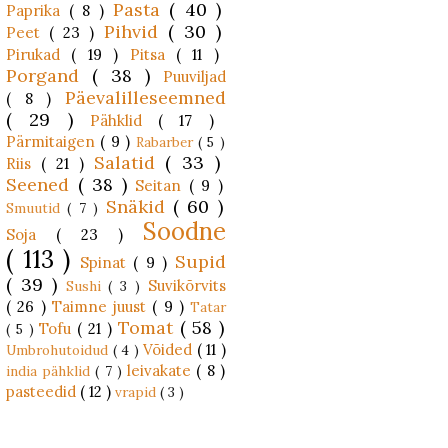
Pasta
( 40 )
Paprika
( 8 )
Pihvid
( 30 )
Peet
( 23 )
Pirukad
( 19 )
Pitsa
( 11 )
Porgand
( 38 )
Puuviljad
Päevalilleseemned
( 8 )
( 29 )
Pähklid
( 17 )
Pärmitaigen
( 9 )
Rabarber
( 5 )
Salatid
( 33 )
Riis
( 21 )
Seened
( 38 )
Seitan
( 9 )
Snäkid
( 60 )
Smuutid
( 7 )
Soodne
Soja
( 23 )
( 113 )
Supid
Spinat
( 9 )
( 39 )
Suvikõrvits
Sushi
( 3 )
( 26 )
Taimne juust
( 9 )
Tatar
Tomat
( 58 )
Tofu
( 21 )
( 5 )
Võided
( 11 )
Umbrohutoidud
( 4 )
leivakate
( 8 )
india pähklid
( 7 )
pasteedid
( 12 )
vrapid
( 3 )