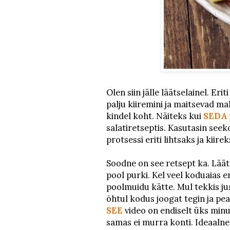
Olen siin jälle läätselainel. Eri
palju kiiremini ja maitsevad m
kindel koht. Näiteks kui
SEDA
salatiretseptis. Kasutasin seek
protsessi eriti lihtsaks ja kiire
Soodne on see retsept ka. Lää
pool purki. Kel veel koduaias en
poolmuidu kätte. Mul tekkis jus
õhtul kodus joogat tegin ja pea
SEE
video on endiselt üks minu
samas ei murra konti. Ideaalne