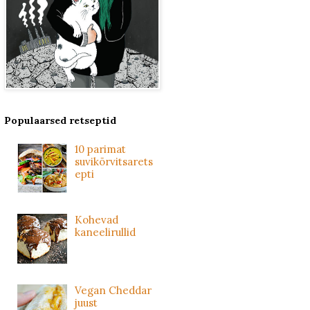
Populaarsed retseptid
10 parimat
suvikõrvitsarets
epti
Kohevad
kaneelirullid
Vegan Cheddar
juust