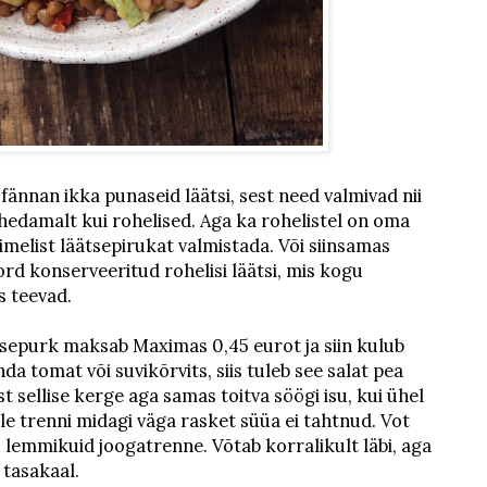
ti fännan ikka punaseid läätsi, sest need valmivad nii
ahedamalt kui rohelised. Aga ka rohelistel on oma
imelist läätsepirukat valmistada. Või siinsamas
ord konserveeritud rohelisi läätsi, mis kogu
ks teevad.
tsepurk maksab Maximas 0,45 eurot ja siin kulub
da tomat või suvikõrvits, siis tuleb see salat pea
t sellise kerge aga samas toitva söögi isu, kui ühel
le trenni midagi väga rasket süüa ei tahtnud. Vot
 lemmikuid joogatrenne. Võtab korralikult läbi, aga
 tasakaal.