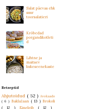
Salat päevas ehk
suur
toorsalatieri
Krõbedad
porgandikotleti
d
Lihtne ja
maitsev
kukeseenekaste
Retseptid
Ahjutoidud
( 52 )
Avokaado
Baklažaan
( 13 )
Brokoli
( 6 )
( 12 )
Eineleib
( 12 )