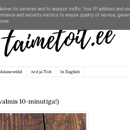
liver its services and to analyze traffic. Your IP address and u
rmance and security metrics to ensure quality of service, gene
buse.
dalamenüüd
Aed ja Toit
In English
(valmis 10-minutiga!)