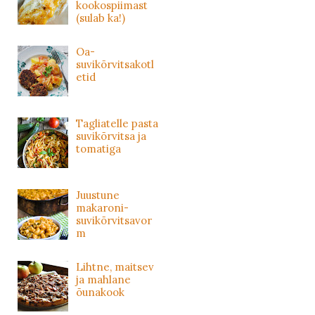
kookospiimast
(sulab ka!)
Oa-
suvikõrvitsakotl
etid
Tagliatelle pasta
suvikõrvitsa ja
tomatiga
Juustune
makaroni-
suvikõrvitsavor
m
Lihtne, maitsev
ja mahlane
õunakook