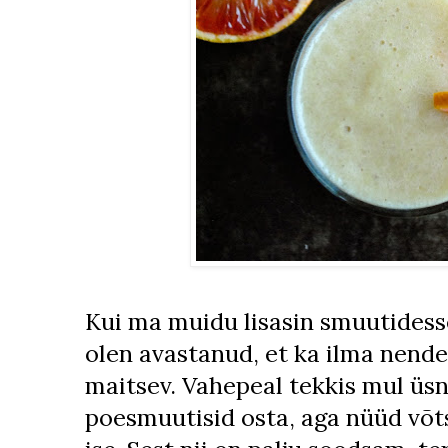
Kui ma muidu lisasin smuutidesse 
olen avastanud, et ka ilma nende
maitsev. Vahepeal tekkis mul üs
poesmuutisid osta, aga nüüd võtsi