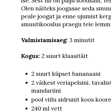
ise. Sest nii on palju soodsam, t
Olen näiteks joogasse seda smuu
peale joogat ja enne ujumist kerg
smuutikooslus praegu teie lemm
Valmistamisaeg:
3 minutit
Kogus:
2 suurt klaasitäit
2 suurt küpset bananaani
2 väikest veriapelsini, tavalis
mandariini
pool viilu sidrunit koos koor
240 ml vett