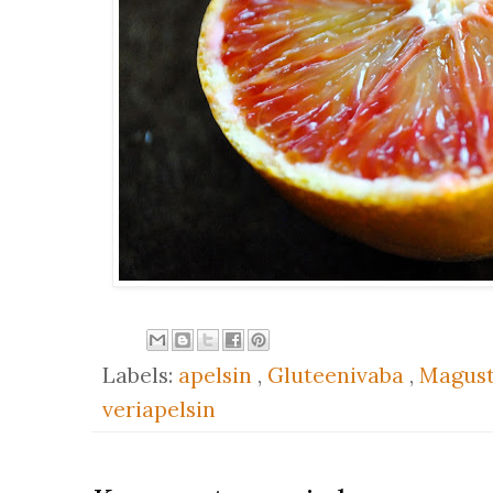
Labels:
apelsin
,
Gluteenivaba
,
Magus
veriapelsin