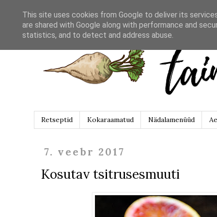
This site uses cookies from Google to deliver its service
are shared with Google along with performance and securi
statistics, and to detect and address abuse.
Retseptid
Kokaraamatud
Nädalamenüüd
Ae
7. veebr 2017
Kosutav tsitrusesmuuti