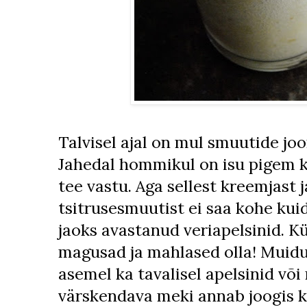
Talvisel ajal on mul smuutide jo
Jahedal hommikul on isu pigem k
tee vastu. Aga sellest kreemjast 
tsitrusesmuutist ei saa kohe kui
jaoks avastanud veriapelsinid. Kü
magusad ja mahlased olla! Muidu
asemel ka tavalisel apelsinid või
värskendava meki annab joogis ka