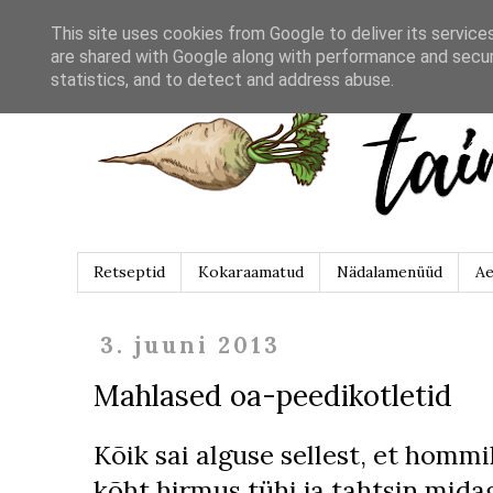
This site uses cookies from Google to deliver its service
are shared with Google along with performance and securi
statistics, and to detect and address abuse.
Retseptid
Kokaraamatud
Nädalamenüüd
Ae
3. juuni 2013
Mahlased oa-peedikotletid
Kõik sai alguse sellest, et hommi
kõht hirmus tühi ja tahtsin mida