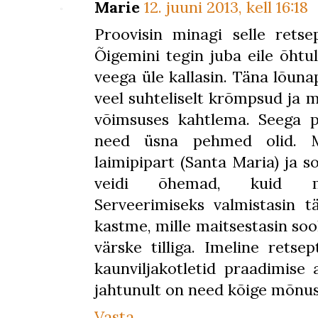
Marie
12. juuni 2013, kell 16:18
Proovisin minagi selle retsep
Õigemini tegin juba eile õhtul
veega üle kallasin. Täna lõun
veel suhteliselt krõmpsud ja 
võimsuses kahtlema. Seega 
need üsna pehmed olid. Mai
laimipipart (Santa Maria) ja s
veidi õhemad, kuid mai
Serveerimiseks valmistasin tä
kastme, mille maitsestasin soo
värske tilliga. Imeline retse
kaunviljakotletid praadimise a
jahtunult on need kõige mõnus
Vasta