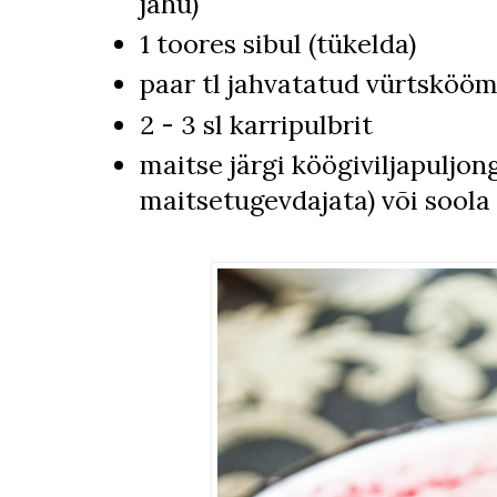
jahu)
1 toores sibul (tükelda)
paar tl jahvatatud vürtsköö
2 - 3 sl karripulbrit
maitse järgi köögiviljapuljong
maitsetugevdajata) või soola