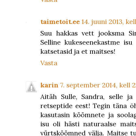
taimetoit.ee
14. juuni 2013, kel
Suu hakkas vett jooksma Sin
Selline kukeseenekastme isu t
katsetasid ja et maitses!
Vasta
karin
7. september 2014, kell 2
Aitäh Sulle, Sandra, selle ja
retseptide eest! Tegin täna õ
kasutasin köömnete ja soola
isu oli hästi naturaalse maits
vürtsköömned välja. Maitse t