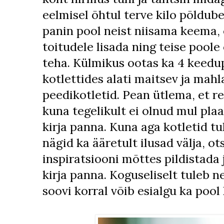
eelmisel õhtul terve kilo põldube
panin pool neist niisama keema, 
toitudele lisada ning teise poole
teha. Külmikus ootas ka 4 keedu
kotlettides alati maitsev ja mahl
peedikotletid. Pean ütlema, et r
kuna tegelikult ei olnud mul plaa
kirja panna. Kuna aga kotletid tul
nägid ka ääretult ilusad välja, o
inspiratsiooni mõttes pildistada 
kirja panna. Koguseliselt tuleb ne
soovi korral võib esialgu ka pool