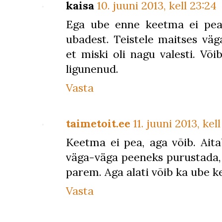
kaisa
10. juuni 2013, kell 23:24
Ega ube enne keetma ei pea?
ubadest. Teistele maitses väg
et miski oli nagu valesti. Või
ligunenud.
Vasta
taimetoit.ee
11. juuni 2013, kell
Keetma ei pea, aga võib. Ait
väga-väga peeneks purustada, 
parem. Aga alati võib ka ube k
Vasta