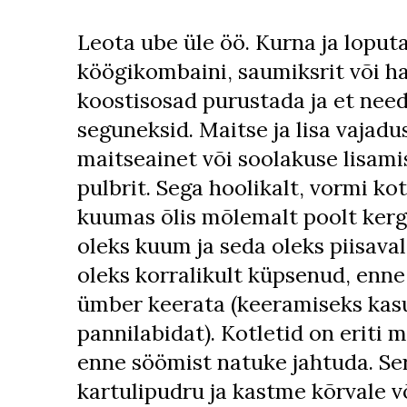
Leota ube üle öö. Kurna ja loputa
köögikombaini, saumiksrit või h
koostisosad purustada ja et nee
seguneksid. Maitse ja lisa vajad
maitseainet või soolakuse lisami
pulbrit. Sega hoolikalt, vormi kot
kuumas õlis mõlemalt poolt kergel
oleks kuum ja seda oleks piisaval
oleks korralikult küpsenud, enne
ümber keerata (keeramiseks kasu
pannilabidat). Kotletid on eriti m
enne söömist natuke jahtuda. Ser
kartulipudru ja kastme kõrvale võ