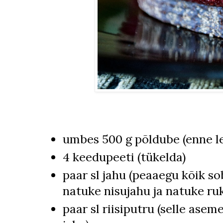
umbes 500 g põldube (enne l
4 keedupeeti (tükelda)
paar sl jahu (peaaegu kõik s
natuke nisujahu ja natuke ru
paar sl riisiputru (selle asem