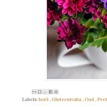
Labels:
borš
,
Gluteenivaba
,
Oad
,
Pee