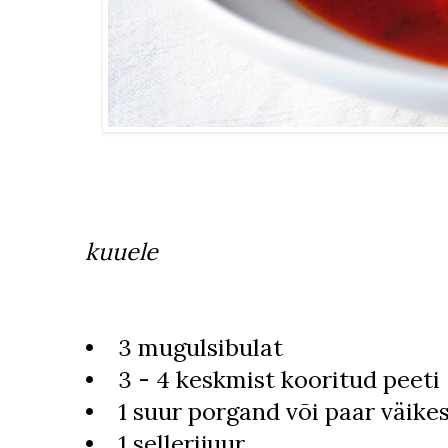
kuuele
• 3 mugulsibulat
• 3 - 4 keskmist kooritud peeti
• 1 suur porgand või paar väike
• 1 sellerijuur