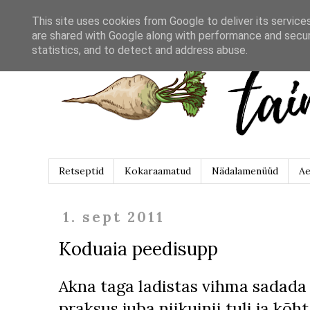
This site uses cookies from Google to deliver its service
are shared with Google along with performance and securi
statistics, and to detect and address abuse.
Retseptid
Kokaraamatud
Nädalamenüüd
Ae
1. sept 2011
Koduaia peedisupp
Akna taga ladistas vihma sadada n
praksus juba niikuinii tuli ja kõht 