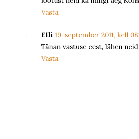
lootust neid ka mingi aeg Kon
Vasta
Elli
19. september 2011, kell 08
Tänan vastuse eest, lähen neid 
Vasta