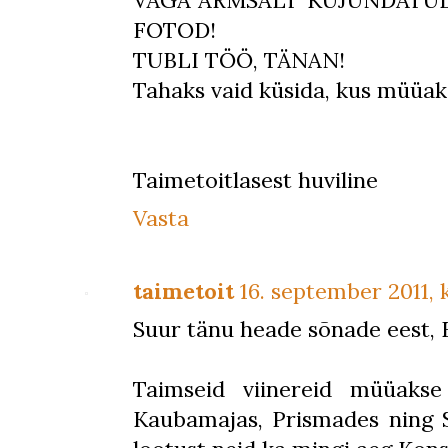
VÄGA ARMSALT KUJUNDATUD 
FOTOD!
TUBLI TÖÖ, TÄNAN!
Tahaks vaid küsida, kus müüaks
Taimetoitlasest huviline
Vasta
taimetoit
16. september 2011, k
Suur tänu heade sõnade eest, E
Taimseid viinereid müüakse
Kaubamajas, Prismades ning S