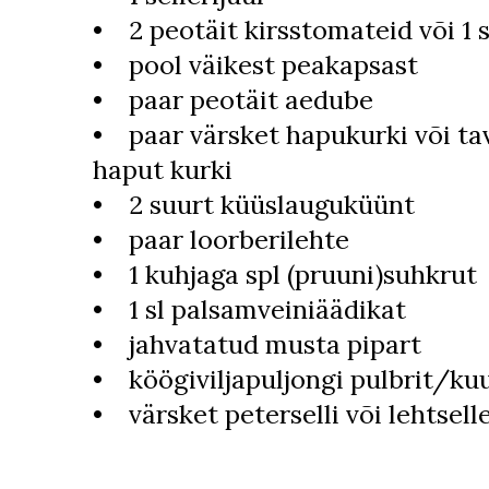
• 2 peotäit kirsstomateid või 1
• pool väikest peakapsast
• paar peotäit aedube
• paar värsket hapukurki või tav
haput kurki
• 2 suurt küüslauguküünt
• paar loorberilehte
• 1 kuhjaga spl (pruuni)suhkrut
• 1 sl palsamveiniäädikat
• jahvatatud musta pipart
• köögiviljapuljongi pulbrit/ku
• värsket peterselli või lehtselle