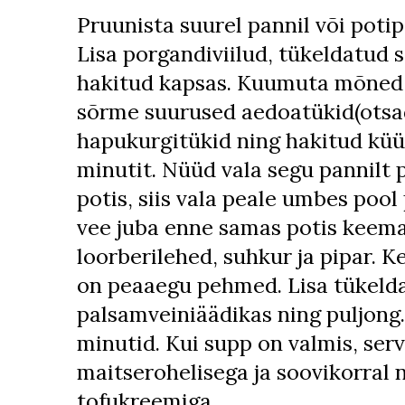
Pruunista suurel pannil või potip
Lisa porgandiviilud, tükeldatud se
hakitud kapsas. Kuumuta mõned 
sõrme suurused aedoatükid(otsad
hapukurgitükid ning hakitud kü
minutit. Nüüd vala segu pannilt p
potis, siis vala peale umbes pool 
vee juba enne samas potis keema
loorberilehed, suhkur ja pipar. K
on peaaegu pehmed. Lisa tükeld
palsamveiniäädikas ning puljong
minutid. Kui supp on valmis, ser
maitserohelisega ja soovikorral 
tofukreemiga.