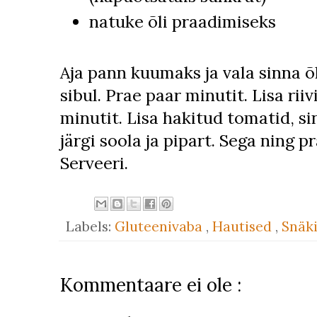
natuke õli praadimiseks
Aja pann kuumaks ja vala sinna õ
sibul. Prae paar minutit. Lisa rii
minutit. Lisa hakitud tomatid, 
järgi soola ja pipart. Sega ning p
Serveeri.
Labels:
Gluteenivaba
,
Hautised
,
Snäk
Kommentaare ei ole :