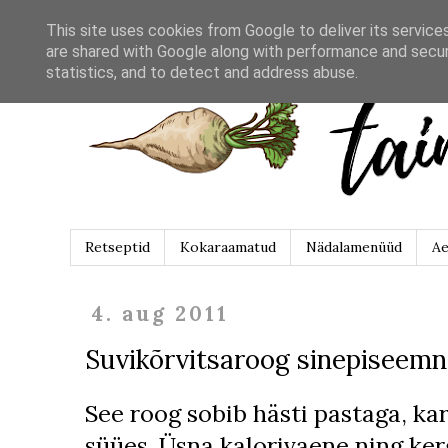
This site uses cookies from Google to deliver its service
are shared with Google along with performance and securi
statistics, and to detect and address abuse.
Retseptid
Kokaraamatud
Nädalamenüüd
Ae
4. aug 2011
Suvikõrvitsaroog sinepiseem
See roog sobib hästi pastaga, kar
süües. Üsna kalorivaene ning kerg