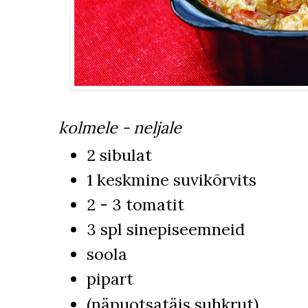
kolmele - neljale
2 sibulat
1 keskmine suvikõrvits
2 - 3 tomatit
3 spl sinepiseemneid
soola
pipart
(näpuotsatäis suhkrut)