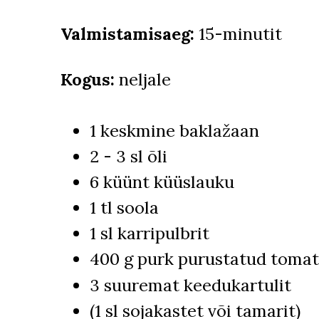
Valmistamisaeg:
15-minutit
Kogus:
neljale
1 keskmine baklažaan
2 - 3 sl õli
6 küünt küüslauku
1 tl soola
1 sl karripulbrit
400 g purk purustatud tomat
3 suuremat keedukartulit
(1 sl sojakastet või tamarit)