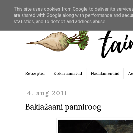
This site uses cookies from Google to deliver its service
are shared with Google along with performance and securi
statistics, and to detect and address abuse.
Retseptid
Kokaraamatud
Nädalamenüüd
Ae
4. aug 2011
Baklažaani panniroog