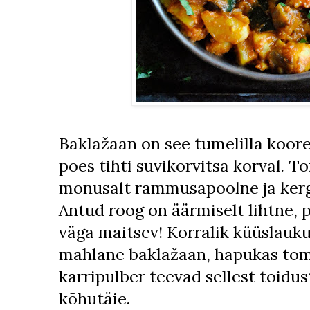
Baklažaan on see tumelilla koore
poes tihti suvikõrvitsa kõrval. To
mõnusalt rammusapoolne ja kerg
Antud roog on äärmiselt lihtne, p
väga maitsev! Korralik küüslauk
mahlane baklažaan, hapukas toma
karripulber teevad sellest toidust
kõhutäie.