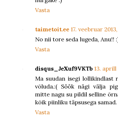
nurgake :)
Vasta
taimetoit.ee
17. veebruar 2013, 
No nii tore seda lugeda, Anu!! :
Vasta
disqus_JeXuf9VKTb
13. aprill
Ma suudan isegi lollikindlast 
võluda.:( Söök nägi välja p
mitte nagu su pildil selline õ
kõik piinliku täpsusega samad.
Vasta