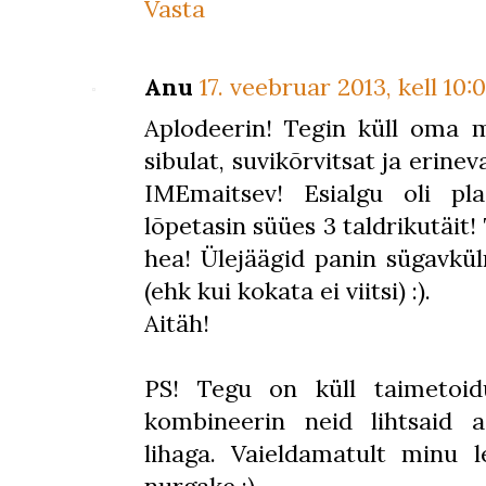
Vasta
Anu
17. veebruar 2013, kell 10:
Aplodeerin! Tegin küll oma m
sibulat, suvikõrvitsat ja erinev
IMEmaitsev! Esialgu oli pl
lõpetasin süües 3 taldrikutäit
hea! Ülejäägid panin sügavkü
(ehk kui kokata ei viitsi) :).
Aitäh!
PS! Tegu on küll taimetoid
kombineerin neid lihtsaid 
lihaga. Vaieldamatult minu l